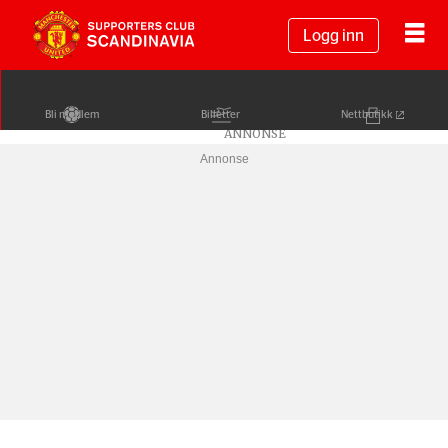
Logg inn
Bli medlem
Billetter
Nettbutikk
Annonse