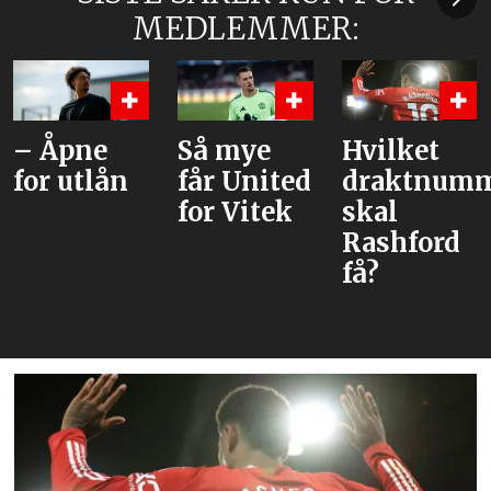
MEDLEMMER:
e
Så mye
Hvilket
– Uni
lån
får United
draktnummer
tror h
for Vitek
skal
kan v
Rashford
løsni
få?