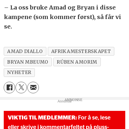
– La oss bruke Amad og Bryan i disse
kampene (som kommer først), så får vi
se.
AMAD DIALLO
AFRIKAMESTERSKAPET
BRYAN MBEUMO
RÚBEN AMORIM
NYHETER
Annonse
VIKTIG TIL MEDLEMMER:
For å se, lese
eller skrive i kommentarfeltet på pluss-