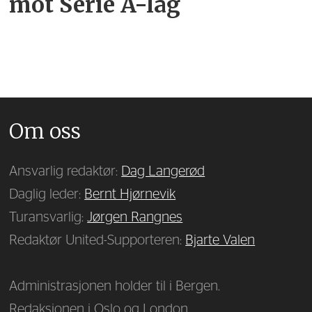
mot Serie A-lag
Om oss
Ansvarlig redaktør:
Dag Langerød
Daglig leder:
Bernt Hjørnevik
Turansvarlig:
Jørgen Rangnes
Redaktør United-Supporteren:
Bjarte Valen
Administrasjonen holder til i Bergen.
Redaksjonen i Oslo og London.