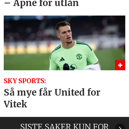
– Åpne for utlån
SKY SPORTS:
Så mye får United for
Vitek
SISTE SAKER KUN FOR