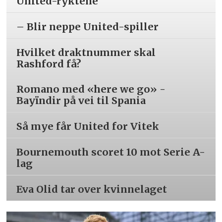
United-ryktene
– Blir neppe United-spiller
Hvilket draktnummer skal
Rashford få?
Romano med «here we go» -
Bayïndir på vei til Spania
Så mye får United for Vitek
Bournemouth scoret 10 mot Serie A-
lag
Eva Olid tar over kvinnelaget