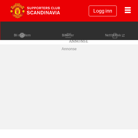
Logg inn
Bli medlem
Billetter
Nettbutikk
Annonse