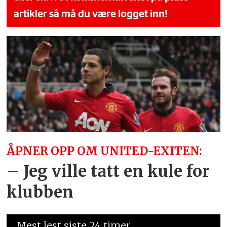
artikler så må du være logget inn!
ÅPNER OPP OM UNITED-EXITEN:
– Jeg ville tatt en kule for
klubben
Mest lest siste 24 timer