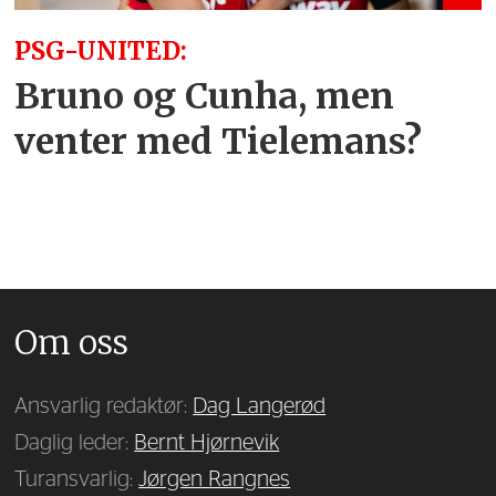
PSG-UNITED:
Bruno og Cunha, men
venter med Tielemans?
Om oss
Ansvarlig redaktør:
Dag Langerød
Daglig leder:
Bernt Hjørnevik
Turansvarlig:
Jørgen Rangnes