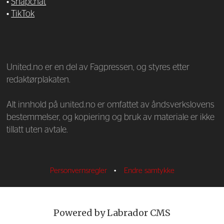
•
Snapchat
•
TikTok
—
United.no er en del av Fagpressen, og styres etter
redaktørplakaten.
Alt innhold på united.no er omfattet av åndsverkslovens
bestemmelser, og kopiering og bruk av materiale er ikke
tillatt uten avtale.
Personvernsregler
•
Endre samtykke
Powered by Labrador CMS