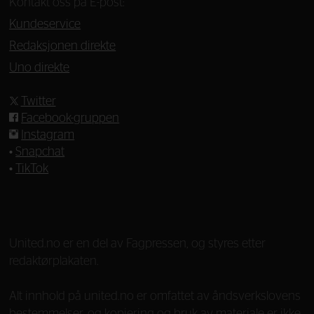
Kontakt oss på E-post:
Kundeservice
Redaksjonen direkte
Uno direkte
Twitter
Facebook-gruppen
Instagram
•
Snapchat
•
TikTok
—
United.no er en del av Fagpressen, og styres etter
redaktørplakaten.
Alt innhold på united.no er omfattet av åndsverkslovens
bestemmelser, og kopiering og bruk av materiale er ikke