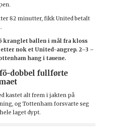
pen.
tter 82 minutter, fikk United betalt
.
ö kranglet ballen i mål fra kloss
 etter nok et United-angrep. 2–3 –
ottenham hang i tauene.
fö-dobbel fullførte
maet
d kastet alt frem i jakten på
gning, og Tottenham forsvarte seg
hele laget dypt.