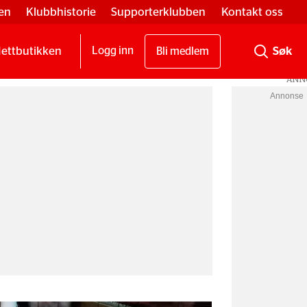
en
Klubbhistorie
Supporterklubben
Kontakt oss
ettbutikken
Logg inn
Bli medlem
Annonse