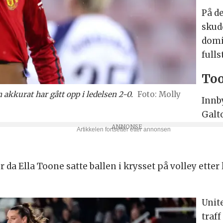
På de
skud
domi
fulls
Too
akkurat har gått opp i ledelsen 2-0.
Molly
Innb
Galt
 Ella Toone satte ballen i krysset på volley etter lit
Unit
traff