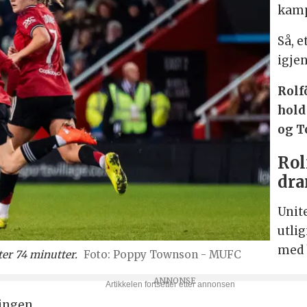
kam
Så, e
igjen
Rolf
hold
og T
Rol
dra
Unite
utli
med 
ter 74 minutter.
Poppy Townson - MUFC
ringen.