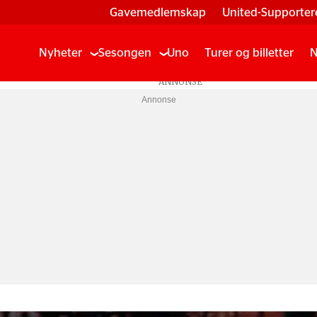
Gavemedlemskap
United-Supporter
Nyheter
Sesongen
Uno
Turer og billetter
N
Annonse