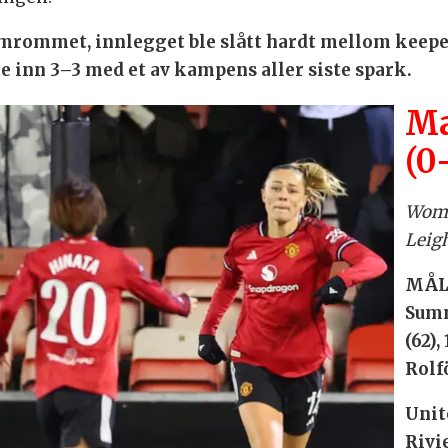
omrommet, innlegget ble slått hardt mellom keepe
e inn 3–3 med et av kampens aller siste spark.
Ma
(0
Wome
Leigh
MÅL:
Summ
(62),
Rolfö
Unit
Rivi