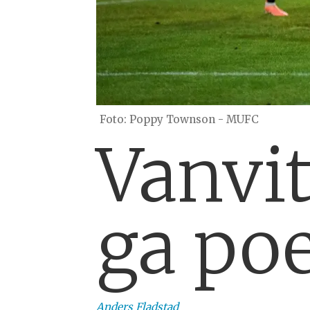
Poppy Townson - MUFC
Vanvi
ga poe
Anders
Fladstad