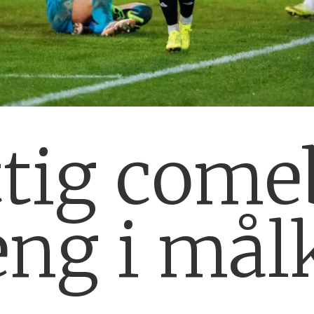
ttig com
ng i mål