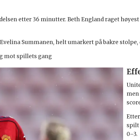
elsen etter 36 minutter. Beth England raget høyest 
da Evelina Summanen, helt umarkert på bakre stolpe, 
ig mot spillets gang
Eff
Unite
men 
scor
Ette
spilt
0–3.