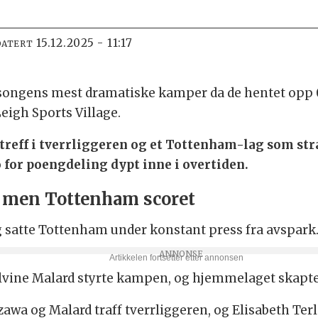
15.12.2025 - 11:17
DATERT
esongens mest dramatiske kamper da de hentet opp 
Leigh Sports Village.
) treff i tverrliggeren og et Tottenham-lag som str
 for poengdeling dypt inne i overtiden.
 men Tottenham scoret
g satte Tottenham under konstant press fra avspark
vine Malard styrte kampen, og hjemmelaget skapte 
azawa og Malard traff tverrliggeren, og Elisabeth Ter