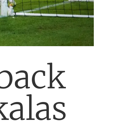
eback
kalas