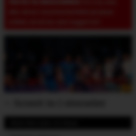
VIKTIG TIL MEDLEMMER:
For å se, lese
eller skrive i kommentarfeltet på pluss-
artikler så må du være logget inn!
– Scoret to i storseier
Mest lest siste 24 timer