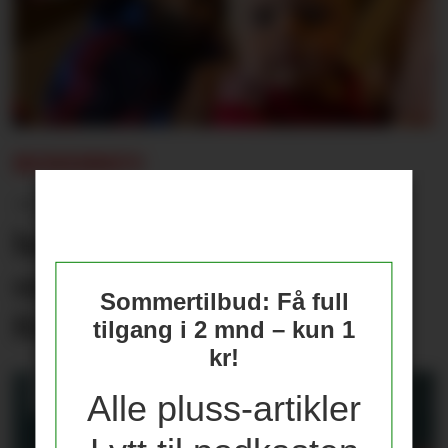
REISEBREV:
– Jeg var i himmelen, og
holdt datteren min fram
som Simba fra Løvenes
Sommertilbud: Få full
Konge
tilgang i 2 mnd – kun 1
kr!
Alle pluss-artikler