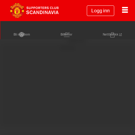
Logg inn
Bli medlem
Billetter
Nettbutikk
Annonse