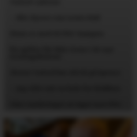
United-ryktene
– Blir dyrere enn Lewis Hall
Disse er med til PSG-kampen
Én spiller får ikke trene i de nye
treningsklærne
Mener United bør slå til på Spence
– Jeg ville tatt en kule for klubben
Våre vurderinger av laget mot PSG