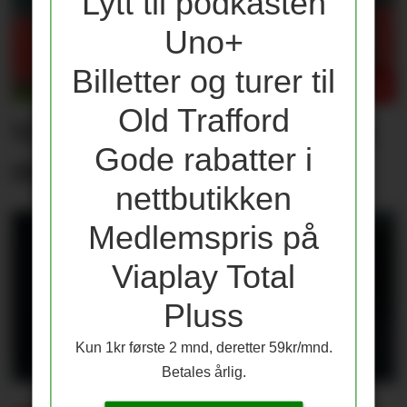
Lytt til podkasten
Uno+
Billetter og turer til
Old Trafford
Våre vurderinger av laget
Gode rabatter i
mot PSG
nettbutikken
Medlemspris på
Viaplay Total
Pluss
Kun 1kr første 2 mnd, deretter 59kr/mnd.
Betales årlig.