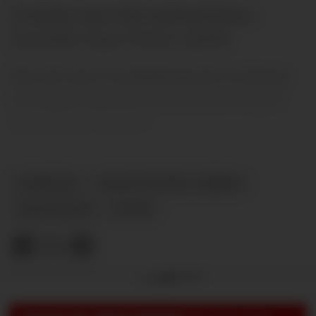
Vi starter som i fjor med united.no-
journalist Yngve Fystro-Gjerde.
Hva vil være et minimum for at denne
sesongen skal bli sett på som en god
sesong for United?
NYHETER
YNGVE FYSTRO-GJERDE
SESONGTIPS
PLUSS
Annonse