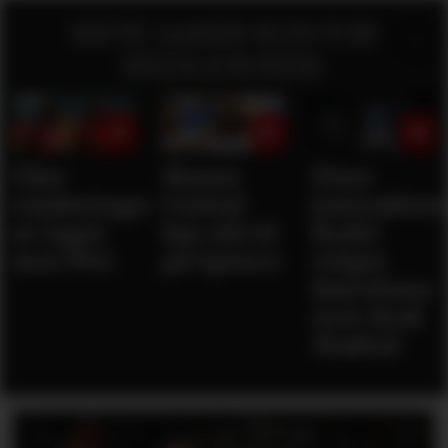
SISTE SAKER KUN FOR
MEDLEMMER:
Våre
Mener
Flere
vurderinger
United
journaliste
av laget
bør slå til
Rodri
mot PSG
på Spence
velger
Barcelona
over Real
Madrid