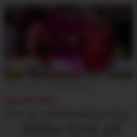
Andrew J. Clark/ISI Photos
SESONGTIPS:
Tror på midtbanesignering:
– Altfor tynt på