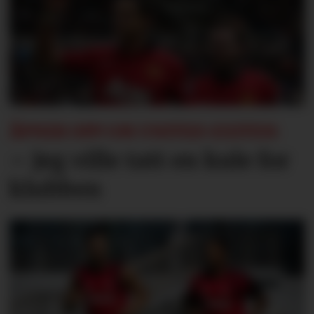
ÅPNER OPP OM UNITED-EXITEN:
– Jeg ville tatt en kule for
klubben