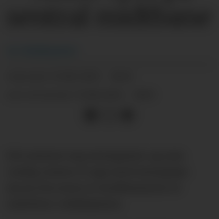
sentral midtbane
Av:
Redaksjonen
13.08.2025 - 18:45
PUBLISERT
13.08.2025 - 18:51
SIST OPPDATERT
Det nærmer seg sesongstart, og som
vanlig varmer vi opp med sesongtips
(m.m.) fra noen av medlemmene av
united.no-redaksjonen.