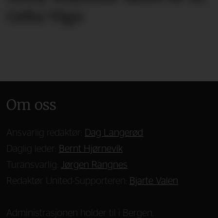
Celta Vigo
Om oss
Ansvarlig redaktør:
Dag Langerød
Daglig leder:
Bernt Hjørnevik
Turansvarlig:
Jørgen Rangnes
Redaktør United-Supporteren:
Bjarte Valen
Administrasjonen holder til i Bergen.