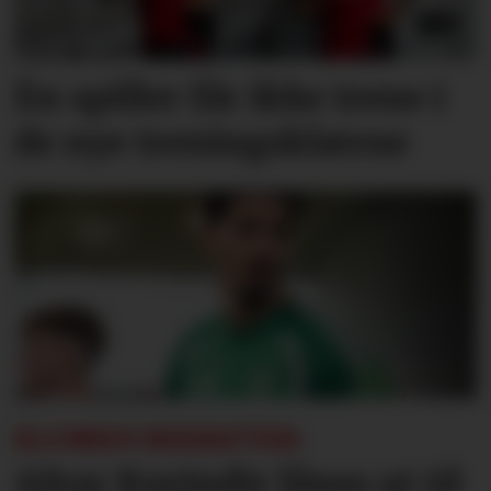
Én spiller får ikke trene i
de nye treningsklærne
KLUBBEN BEKREFTER:
Altay Bayindir lånes ut til