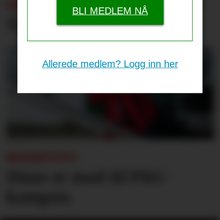
SOMMERENS TRENINGSKAMPER:
BLI MEDLEM NÅ
Tap for Emery og Villa
Allerede medlem? Logg inn her
BEKREFTET:
Disse er med til PSG-
kampen