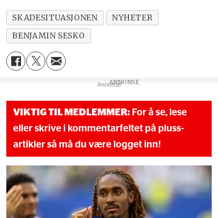
SKADESITUASJONEN
NYHETER
BENJAMIN SESKO
Annonse
VIKTIG TIL MEDLEMMER:
For å se, lese
eller skrive i kommentarfeltet på pluss-
artikler så må du være logget inn!