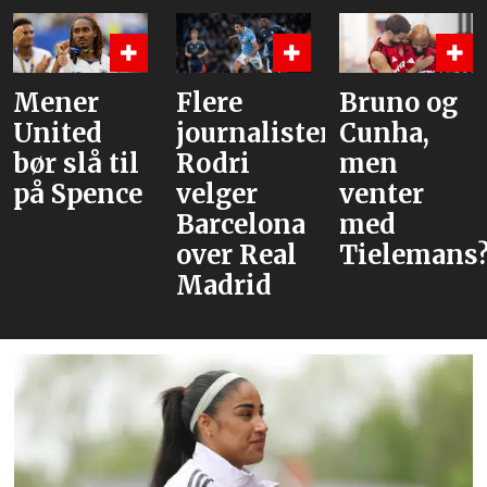
Flere
Bruno og
Hva er
journalister:
Cunha,
alternative
Rodri
men
velger
venter
Barcelona
med
over Real
Tielemans?
Madrid