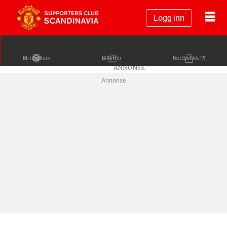
Logg inn
Bli medlem
Billetter
Nettbutikk
Annonse