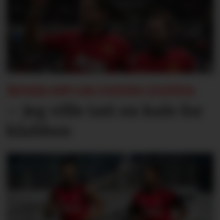
ÅPNER OPP OM UNITED-EXITEN:
– Jeg ville tatt en kule for
klubben