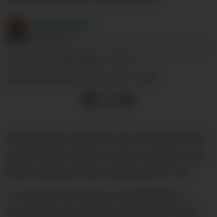
Michael
Tørre
JOURNALIST
11.06.2026 - 15:37
PUBLISERT
11.06.2026 - 15:48
SIST OPPDATERT
Onsdag kom nyheten om at Manchester
United ikke lenger er med i kampen om
Elliot Anderson slik situasjonen er nå.
23-åringen har lenge vært klubbens
foretrukne kandidat til å forsterke den