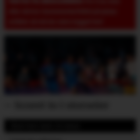
VIKTIG TIL MEDLEMMER:
For å se, lese
eller skrive i kommentarfeltet på pluss-
artikler så må du være logget inn!
– Scoret to i storseier
Mest lest siste 24 timer