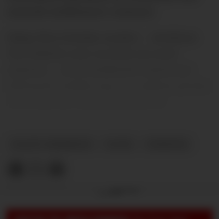
sentrale midtbanen i sommer.
Ifølge flere britiske medier – deriblant
The Athletic som var først ute med
nyheten – så er imidlertid United nå i
ferd med å trekke seg ut av jakten på den
ettertraktede midtbanespilleren.
ELLIOT ANDERSON
PLUSS
NYHETER
Annonse