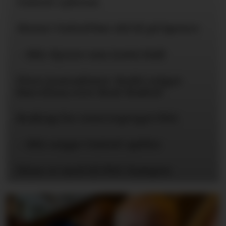
United-ryktene
Mener United bør slå til på Spence
– Blir dyrere enn Lewis Hall
Flere journalister: Rodri velger
Barcelona over Real Madrid
Braktap for reservepreget PSG
– Blir neppe United-spiller
Disse er med til PSG-kampen