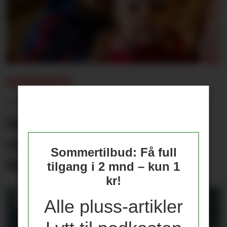
REISEBREV:
– Jeg var i himmelen, og
holdt datteren min fram
som Simba fra Løvenes
Sommertilbud: Få full
Konge
tilgang i 2 mnd – kun 1
kr!
Alle pluss-artikler