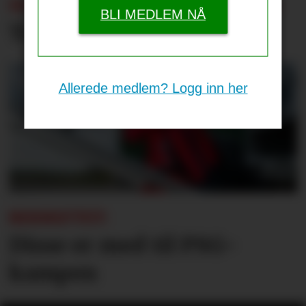
SOMMERENS TRENINGSKAMPER:
BLI MEDLEM NÅ
Tap for Emery og Villa
Allerede medlem? Logg inn her
BEKREFTET:
Disse er med til PSG-
kampen