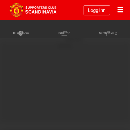
Logg inn
Bli medlem
Billetter
Nettbutikk
Annonse