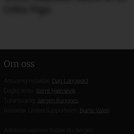
Celta Vigo
Om oss
Ansvarlig redaktør:
Dag Langerød
Daglig leder:
Bernt Hjørnevik
Turansvarlig:
Jørgen Rangnes
Redaktør United-Supporteren:
Bjarte Valen
Administrasjonen holder til i Bergen.