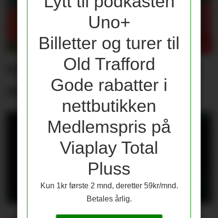
Lytt til podkasten
Uno+
Billetter og turer til
Old Trafford
Våre vurderinger av laget
Gode rabatter i
mot PSG
nettbutikken
Medlemspris på
Viaplay Total
Pluss
Kun 1kr første 2 mnd, deretter 59kr/mnd.
Betales årlig.