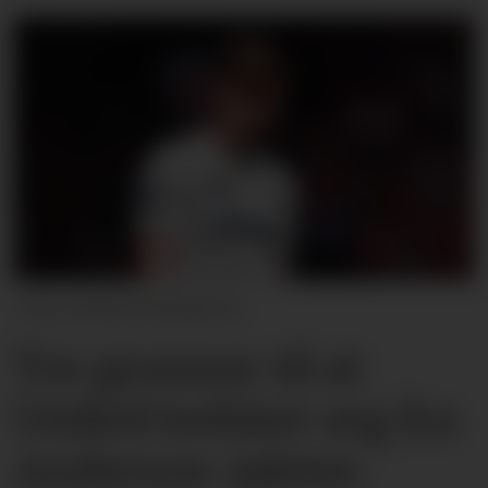
Molly Darlington
Tre grunner til at
United trekker seg fra
Anderson-jakten