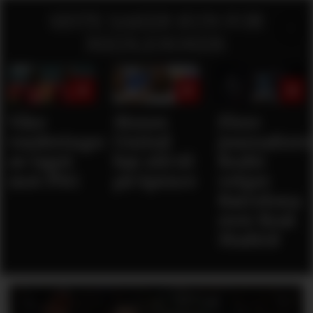
SISTE SAKER KUN FOR
MEDLEMMER:
Våre
Mener
Flere
vurderinger
United
journaliste
av laget
bør slå til
Rodri
mot PSG
på Spence
velger
Barcelona
over Real
Madrid