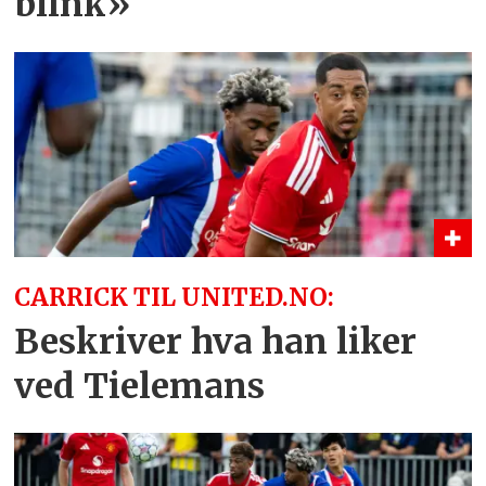
blink»
CARRICK TIL UNITED.NO:
Beskriver hva han liker
ved Tielemans