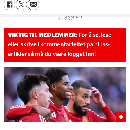
Annonse
VIKTIG TIL MEDLEMMER:
For å se, lese
eller skrive i kommentarfeltet på pluss-
artikler så må du være logget inn!