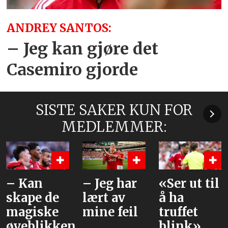
ANDREY SANTOS:
– Jeg kan gjøre det
Casemiro gjorde
SISTE SAKER KUN FOR
MEDLEMMER:
– Jeg har
«Ser ut til
Beskriver
lært av
å ha
hva han
mine feil
truffet
liker ved
e
blink»
Tielemans