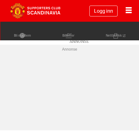
Logg inn
Bli medlem
Billetter
Nettbutikk
Annonse