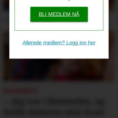
BLI MEDLEM NÅ
– Scoret to i storseier
Allerede medlem? Logg inn her
REISEBREV:
– Jeg var i himmelen, og
holdt datteren min fram