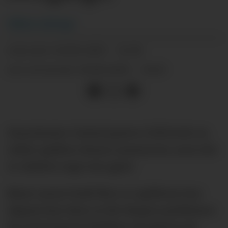
Håkon
Aaberge
20.06.2025 - 14:38
PUBLISERT
20.06.2025 - 14:43
SIST OPPDATERT
Manchester United prøver å bli kvitt en
rekke spillere denne sommeren, men det
er enklere sagt enn gjort.
Blant annet fordi flere av spillerne har
såpass høy lønn at det skaper problemer
for interesserte klubber, da gjerne på