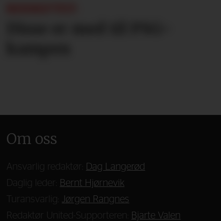
BEKREFTET:
Disse er med til PSG-
kampen
Om oss
Ansvarlig redaktør:
Dag Langerød
Daglig leder:
Bernt Hjørnevik
Turansvarlig:
Jørgen Rangnes
Redaktør United-Supporteren:
Bjarte Valen