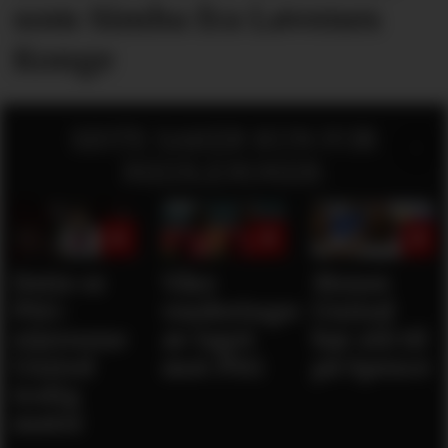
som Simba fra Løvenes
Konge
SISTE SAKER KUN FOR
MEDLEMMER:
Dette er
Våre
Mener
PSG-
vurderinger
United
stjernene
av laget
bør slå til
United
mot PSG
på Spence
trolig
møter