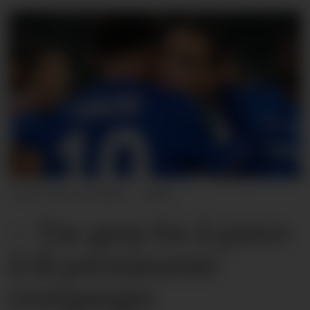
Aitor Alcalde - UEFA
– Tar grep for å prøve
å få permanente
overganger