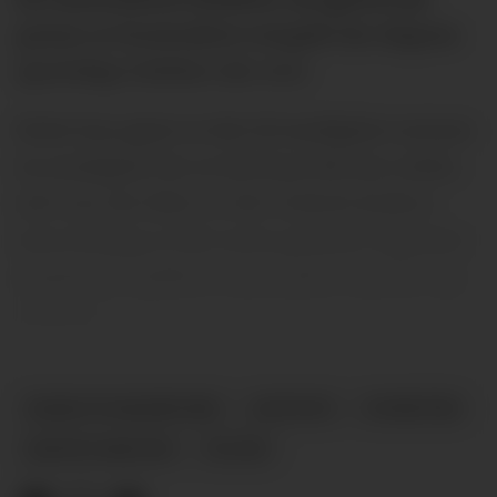
grunn av kontrakter inngått før dagens
sportslige ledelse tok over.
Dette har gjort at det til stadighet nevnes
en mulighet for at det kan bli nye utlån,
selv om det ikke er det United ønsker,
men fredag er det noen positive signaler
angående spillere som Jadon Sancho og
Antony.
MARCUS RASHFORD
ANTONY
NYHETER
JADON SANCHO
PLUSS