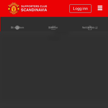
Logg inn
Bli medlem
Billetter
Nettbutikk
Annonse