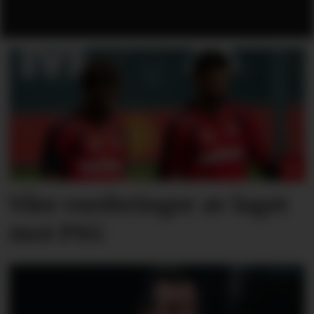
Våre vurderinger av laget
mot PSG