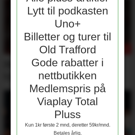
Lytt til podkasten
Uno+
Billetter og turer til
Old Trafford
Gode rabatter i
Dette er PSG-stjernene
nettbutikken
United trolig møter
Medlemspris på
Viaplay Total
Pluss
Kun 1kr første 2 mnd, deretter 59kr/mnd.
Betales årlig.