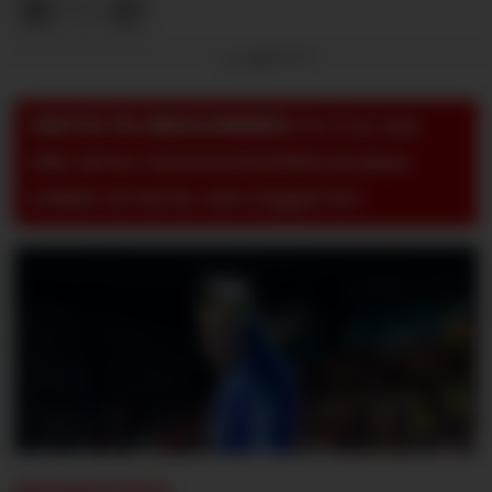
Annonse
VIKTIG TIL MEDLEMMER:
For å se, lese
eller skrive i kommentarfeltet på pluss-
artikler så må du være logget inn!