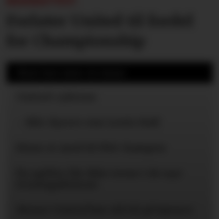
BEKREFTET:
Forlater United til fordel
for Championship
Mest lest siste 24 timer
United-ryktene
– Blir dyrere enn Lewis Hall
Disse er med til PSG-kampen
Én spiller får ikke trene i de nye
treningsklærne
Mener United bør slå til på Spence