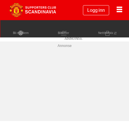
Logg inn
Bli medlem
Billetter
Nettbutikk
Annonse