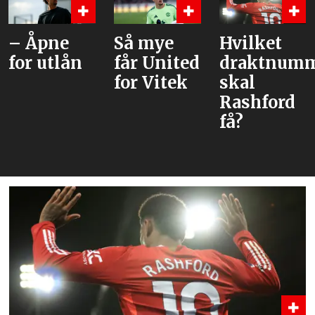
 Åpne
Så mye
Hvilket
–
or utlån
får United
draktnumme
t
for Vitek
skal
k
Rashford
l
få?