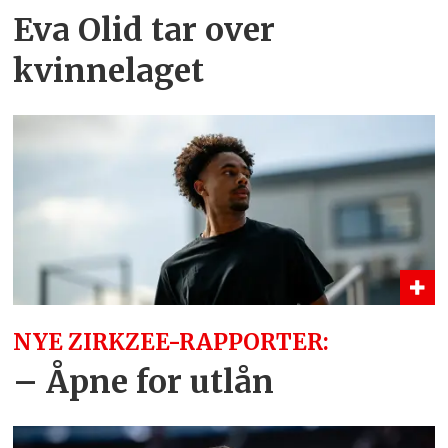
Eva Olid tar over
kvinnelaget
NYE ZIRKZEE-RAPPORTER:
– Åpne for utlån