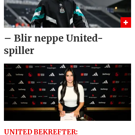
– Blir neppe United-
spiller
UNITED BEKREFTER: