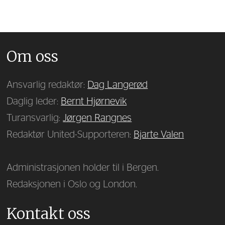
Om oss
Ansvarlig redaktør:
Dag Langerød
Daglig leder:
Bernt Hjørnevik
Turansvarlig:
Jørgen Rangnes
Redaktør United-Supporteren:
Bjarte Valen
Administrasjonen holder til i Bergen.
Redaksjonen i Oslo og London.
Kontakt oss