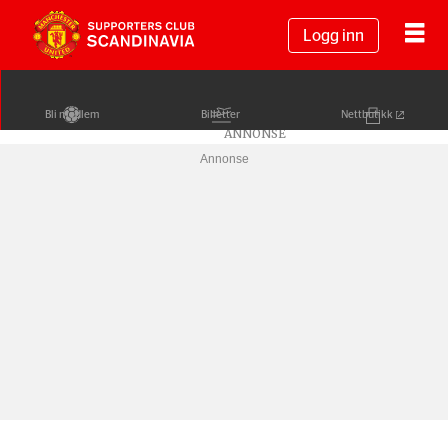
Logg inn
Bli medlem
Billetter
Nettbutikk
Annonse