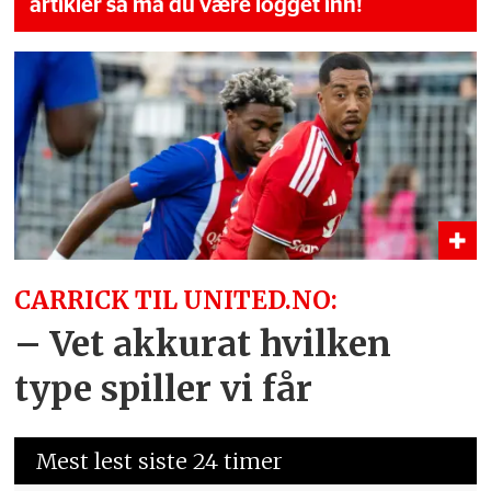
artikler så må du være logget inn!
CARRICK TIL UNITED.NO:
– Vet akkurat hvilken
type spiller vi får
Mest lest siste 24 timer