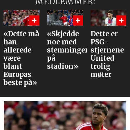
MEDLEMMER:
e må
«Skjedde
Dette er
Våre
noe med
PSG-
vurder
de
stemningen
stjernene
av lag
på
United
mot P
stadion»
trolig
as
møter
på»