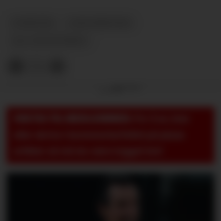
NYHETER
DOKUMENTAR
ALL OR NOTHING
Annonse
VIKTIG TIL MEDLEMMER:
For å se, lese
eller skrive i kommentarfeltet på pluss-
artikler så må du være logget inn!