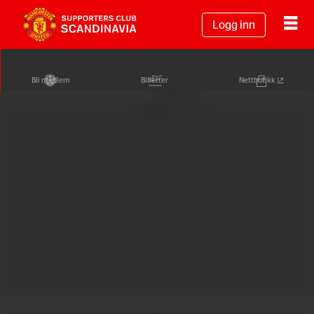
Logg inn
Bli medlem
Billetter
Nettbutikk
Annonse