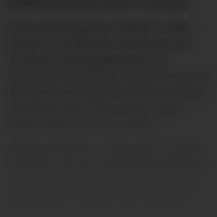
klubben gjennom 2026/27-sesongen.
Kameraene begynner allerede å rulle i
sommer, når Michael Carrick går inn i
sin første sesongoppkjøring som
permanent Manchester United-trener, og
skal forberede laget sitt på en ny sesong
med blant annet Champions League-
fotball tilbake på Old Trafford.
Målet med serien er å gi seerne et unikt
innblikk i det som foregår bak kulissene
– fra garderoben på Old Trafford til de
mest private områdene på Carrington.