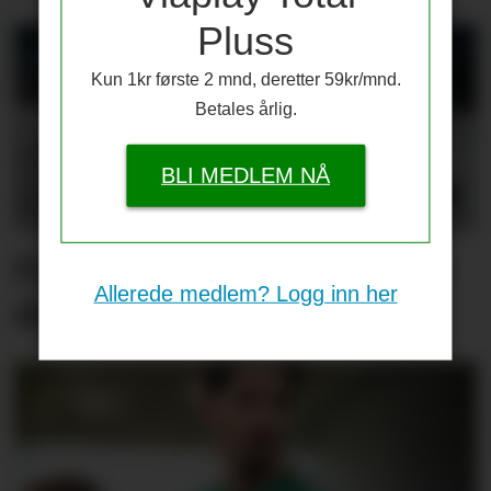
Pluss
Kun 1kr første 2 mnd, deretter 59kr/mnd.
Betales årlig.
BLI MEDLEM NÅ
Én spiller får ikke trene i
Allerede medlem? Logg inn her
de nye treningsklærne