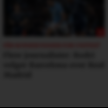
FÅR KONSEKVENSER FOR UNITED?
Flere journalister: Rodri
velger Barcelona over Real
Madrid