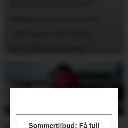
Barcelona over Real Madrid
Braktap for reservepreget PSG
– Blir neppe United-spiller
Hva er Hall-alternativene?
Sommertilbud: Få full
BEKREFTET: