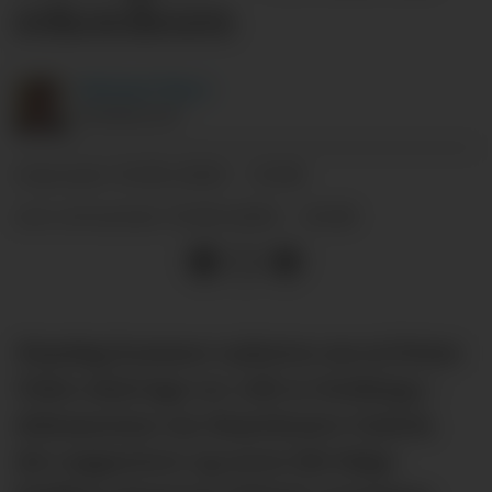
rekordsum
Michael
Tørre
JOURNALIST
15.06.2026 - 13:06
PUBLISERT
15.06.2026 - 14:28
SIST OPPDATERT
Mandag kommer nyheten om at Prime
Video skal lage en «All or Nothing»-
dokumentar om Manchester United,
der supportere og seere får følge