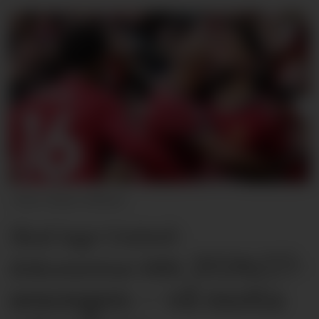
Marc Atkins
Skal lage United-
om 2026/27-
dokumentar
sesongen – vil motta