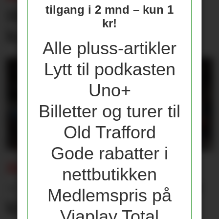
tilgang i 2 mnd – kun 1
Disse er med til PSG-
kr!
kampen
Alle pluss-artikler
Lytt til podkasten
Uno+
Billetter og turer til
Old Trafford
Gode rabatter i
ÅPNER OPP OM UNITED-EXITEN:
nettbutikken
– Jeg ville tatt en kule for
Medlemspris på
klubben
Viaplay Total