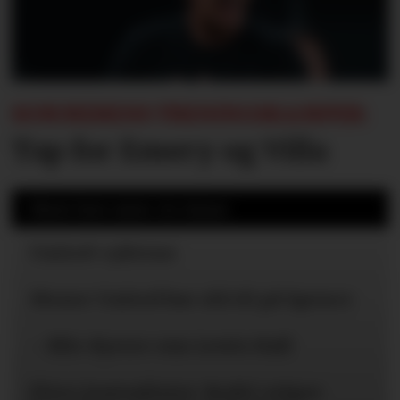
SOMMERENS TRENINGSKAMPER:
Tap for Emery og Villa
Mest lest siste 24 timer
United-ryktene
Mener United bør slå til på Spence
– Blir dyrere enn Lewis Hall
Flere journalister: Rodri velger