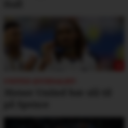
Hall
UNITED-JOURNALIST:
Mener United bør slå til
på Spence