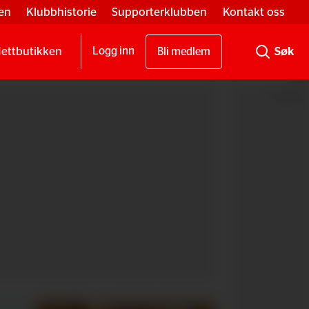
en
Klubbhistorie
Supporterklubben
Kontakt oss
ettbutikken
Logg inn
Bli medlem
Annonse