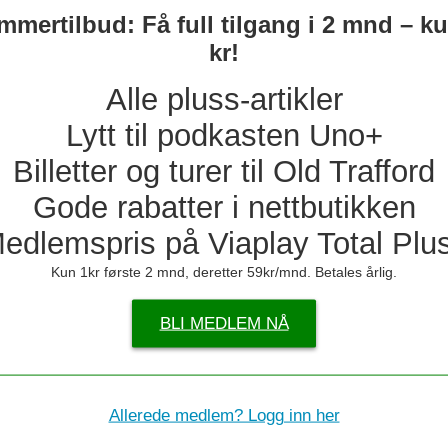
Hvilket dr
mertilbud: Få full tilgang i 2 mnd – k
Tap for Che
kr!
Romano med
Alle pluss-artikler
til Spania
Lytt til podkasten Uno+
Eva Olid ta
Billetter og turer til Old Trafford
Braktap for
Gode rabatter i nettbutikken
edlemspris på Viaplay Total Plu
å til på Spence
Kun 1kr første 2 mnd, deretter 59kr/mnd. Betales årlig.
BLI MEDLEM NÅ
Allerede medlem? Logg inn her