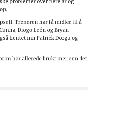
ke problemer over flere år og
jøp.
sett. Treneren har få midler til å
s Cunha, Diogo León og Bryan
også hentet inn Patrick Dorgu og
orim har allerede brukt mer enn det