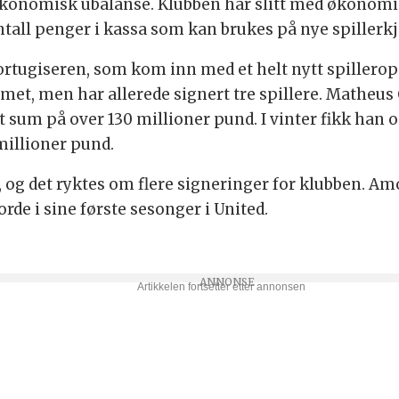
økonomisk ubalanse. Klubben har slitt med økonomis
all penger i kassa som kan brukes på nye spillerk
portugiseren, som kom inn med et helt nytt spilleropp
emet, men har allerede signert tre spillere. Matheu
sum på over 130 millioner pund. I vinter fikk han 
millioner pund.
 og det ryktes om flere signeringer for klubben. Am
rde i sine første sesonger i United.