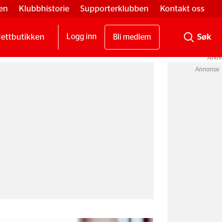
en
Klubbhistorie
Supporterklubben
Kontakt oss
ettbutikken
Logg inn
Bli medlem
Annonse