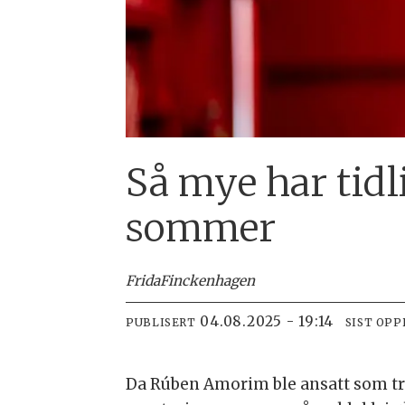
Så mye har tidl
sommer
Frida
Finckenhagen
04.08.2025 - 19:14
PUBLISERT
SIST OP
Da Rúben Amorim ble ansatt som tre