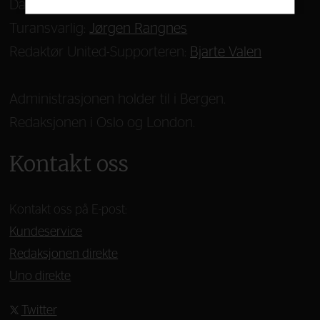
Daglig leder:
Bernt Hjørnevik
Turansvarlig:
Jørgen Rangnes
Redaktør United-Supporteren:
Bjarte Valen
Administrasjonen holder til i Bergen.
Redaksjonen i Oslo og London.
Kontakt oss
Kontakt oss på E-post:
Kundeservice
Redaksjonen direkte
Uno direkte
Twitter