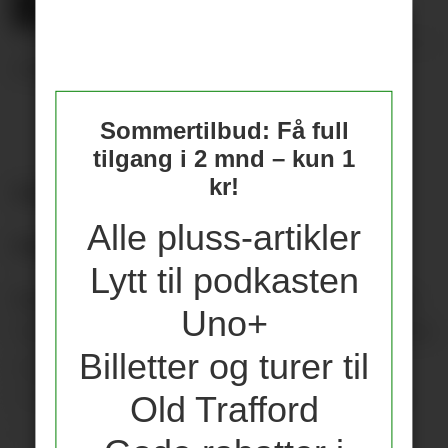
11.01.2026 - 19:48
PUBLISERT
Sommertilbud: Få full
tilgang i 2 mnd – kun 1
kr!
Sett din egen børs her:
Alle pluss-artikler
Senne Lammens – 4
Lytt til podkasten
Kan ikke lastes for hverken 0-1 eller 0-2.
Uno+
Var imidlertid nære ved å forære Welbeck
Billetter og turer til
og Brighton en scoring med en fæl
feilpasning på 0-1, men rettet opp egen
Old Trafford
feil med en god redning.