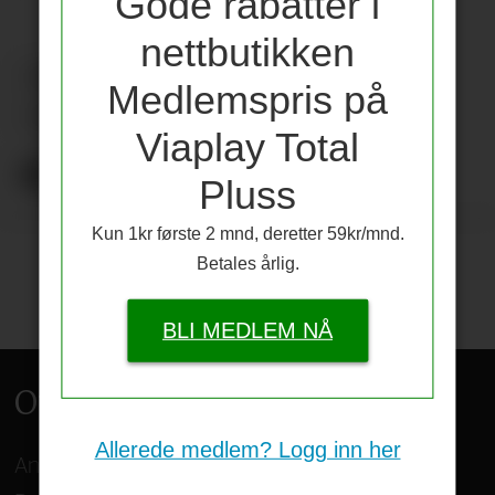
Gode rabatter i
nettbutikken
SPILLERBØRS
PLUSS
NYHETER
Medlemspris på
UNITED V BRIGHTON
Viaplay Total
Pluss
Annonse
Kun 1kr første 2 mnd, deretter 59kr/mnd.
Betales årlig.
BLI MEDLEM NÅ
Om oss
Allerede medlem? Logg inn her
Ansvarlig redaktør:
Dag Langerød