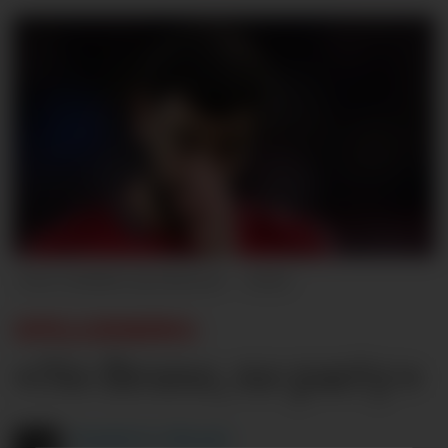
Robbie Jay Barratt - AMA
SPILLERBØRS:
«No Bruno, no party»
Fredrik N.
Filtvedt