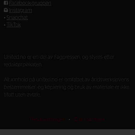
Facebook-gruppen
Instagram
•
Snapchat
•
TikTok
—
United.no er en del av Fagpressen, og styres etter
redaktørplakaten.
Alt innhold på united.no er omfattet av åndsverkslovens
bestemmelser, og kopiering og bruk av materiale er ikke
tillatt uten avtale.
Personvernsregler
•
Endre samtykke