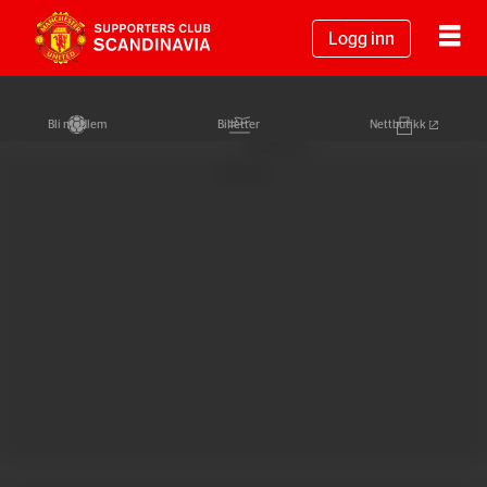
Logg inn
Bli medlem
Billetter
Nettbutikk
Annonse