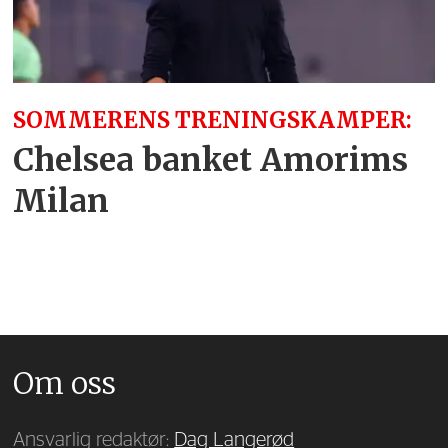
SOMMERENS TRENINGSKAMPER:
Chelsea banket Amorims
Milan
Om oss
Ansvarlig redaktør:
Dag Langerød