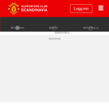
Logg inn
Bli medlem
Billetter
Nettbutikk
Annonse