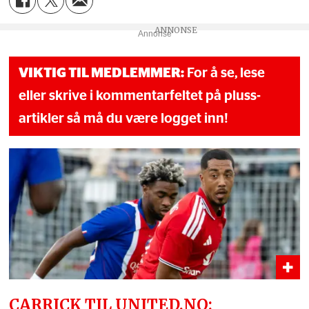
Annonse
VIKTIG TIL MEDLEMMER:
For å se, lese
eller skrive i kommentarfeltet på pluss-
artikler så må du være logget inn!
CARRICK TIL UNITED.NO: