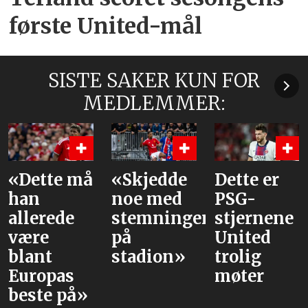
første United-mål
SISTE SAKER KUN FOR
MEDLEMMER:
«Dette må
«Skjedde
Dette er
han
noe med
PSG-
allerede
stemningen
stjernene
være
på
United
blant
stadion»
trolig
Europas
møter
beste på»