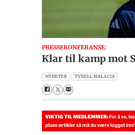
PRESSEKONFERANSE:
Klar til kamp mot
NYHETER
TYRELL MALACIA
VIKTIG TIL MEDLEMMER:
For å se, le
pluss-artikler så må du være logget inn!