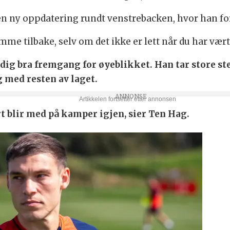
 ny oppdatering rundt venstrebacken, hvor han fort
me tilbake, selv om det ikke er lett når du har vært
ig bra fremgang for øyeblikket. Han tar store steg,
g med resten av laget.
rt blir med på kamper igjen, sier Ten Hag.