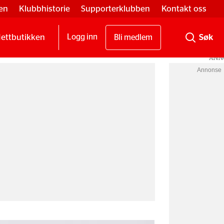
en
Klubbhistorie
Supporterklubben
Kontakt oss
ettbutikken
Logg inn
Bli medlem
Annonse