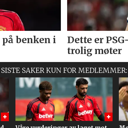
 på benken i
Dette er PSG
trolig møter
SISTE SAKER KUN FOR MEDLEMMER:
ot
Mener United bør slå til på
Fl