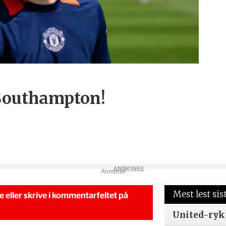
 Southampton!
Annonse
Mest lest sis
se eller skrive i kommentarfeltet på
United-ryk