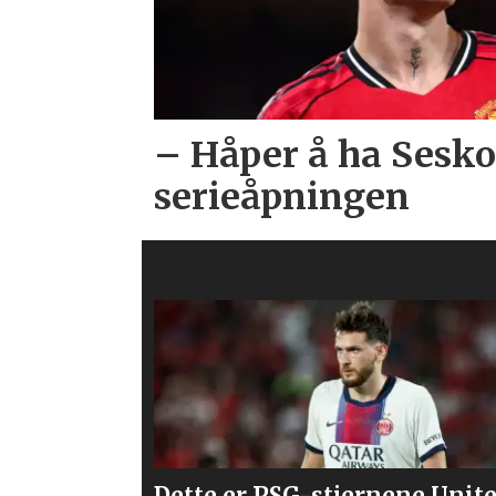
– Håper å ha Sesko
serieåpningen
ne United
Våre vurderinger av laget m