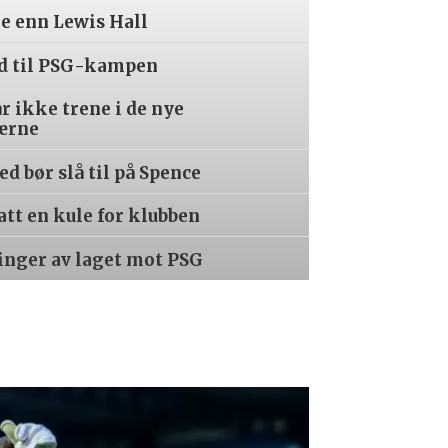
re enn Lewis Hall
ed til PSG-kampen
år ikke trene i de nye
ærne
d bør slå til på Spence
tatt en kule for klubben
inger av laget mot PSG