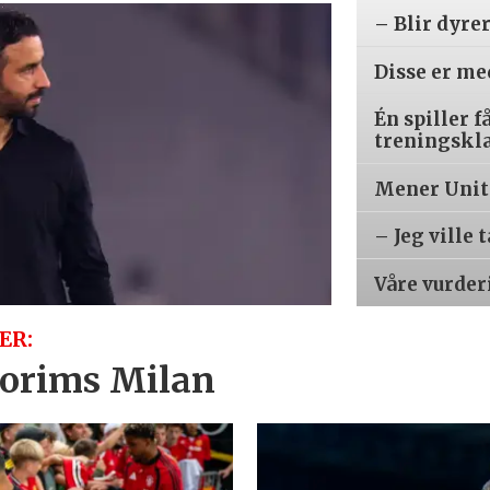
– Blir dyre
Disse er m
Én spiller f
treningskl
Mener Unite
– Jeg ville 
Våre vurder
ER:
orims Milan