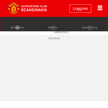
Logg inn
Bli medlem
Billetter
Nettbutikk
Annonse