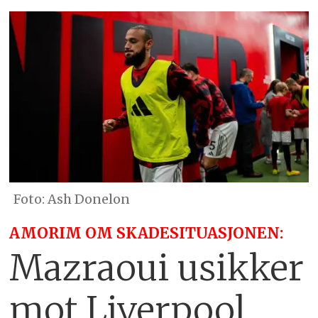
Ash Donelon
AMORIM OM SKADESITUASJONEN:
Mazraoui usikker
mot Liverpool