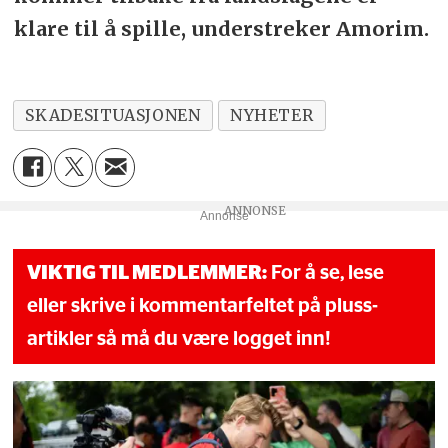
klare til å spille, understreker Amorim.
SKADESITUASJONEN
NYHETER
Annonse
VIKTIG TIL MEDLEMMER:
For å se, lese
eller skrive i kommentarfeltet på pluss-
artikler så må du være logget inn!