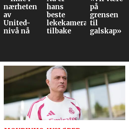
nærheten
hans
på
av
beste
grensen
United-
lekekamerat
til
nivå nå
tilbake
galskap»