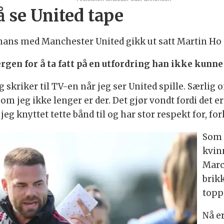
å se United tape
 hans med Manchester United gikk ut satt Martin Ho
ergen for å ta fatt på en utfordring han ikke kunne 
 skriker til TV-en når jeg ser United spille. Særlig 
 om jeg ikke lenger er der. Det gjør vondt fordi det e
eg knyttet tette bånd til og har stor respekt for, fo
Som 
kvin
Marc
brikk
topp
Nå e