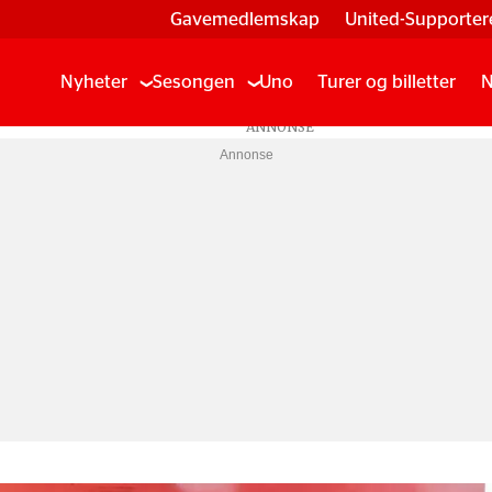
Gavemedlemskap
United-Supporter
Nyheter
Sesongen
Uno
Turer og billetter
N
Annonse