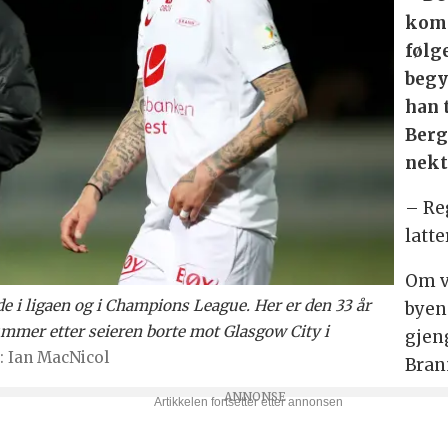
kom 
følg
begy
han 
Berg
nekt
– Re
latt
Om v
e i ligaen og i Champions League. Her er den 33 år
byen 
mmer etter seieren borte mot Glasgow City i
gjen
Ian MacNicol
Bran