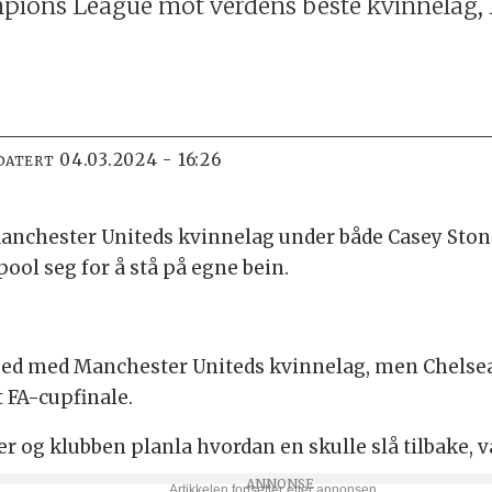
mpions League mot verdens beste kvinnelag, B
04.03.2024 - 16:26
DATERT
 Manchester Uniteds kvinnelag under både Casey St
ool seg for å stå på egne bein.
kjed med Manchester Uniteds kvinnelag, men Chelsea
t FA-cupfinale.
og klubben planla hvordan en skulle slå tilbake, va