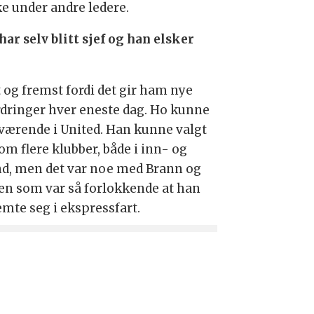
ke under andre ledere.
har selv blitt sjef og han elsker
t og fremst fordi det gir ham nye
rdringer hver eneste dag. Ho kunne
t værende i United. Han kunne valgt
om flere klubber, både i inn- og
nd, men det var noe med Brann og
en som var så forlokkende at han
emte seg i ekspressfart.