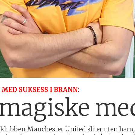
 MED SUKSESS I BRANN:
 magiske med
lubben Manchester United sliter uten ham, 