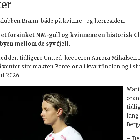
ter
klubben Brann, både på kvinne- og herresiden.
 et forsinket NM-gull og kvinnene en historisk C
i byen mellom de syv fjell.
ed den tidligere United-keeperen Aurora Mikalsen
enter stormakten Barcelona i kvartfinalen og i slu
ut 2026.
Mart
oran
tidl
lang 
Berg
– Det