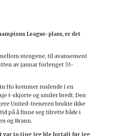
hampions League-plass, er det
 mellom stengene, til avansement
tten av januar forlenget 33-
in Ho kommer ruslende i en
sje t-skjorte og smiler bredt. Den
igere United-treneren brukte ikke
tid på å finne seg tilrette både i
en og Brann.
 var to ting jeg ble fortalt før jeg