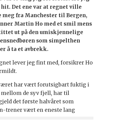
hit. Det ene var at regnet ville
e meg fra Manchester til Bergen,
nner Martin Ho med et smil mens
tittet ut på den umiskjennelige
ensnedbøren som simpelthen
er å ta et avbrekk.
gnet lever jeg fint med, forsikrer Ho
ermildt.
æret har vært forutsigbart fuktig i
mellom de syv fjell, har til
gjeld det første halvåret som
n-trener vært en eneste lang