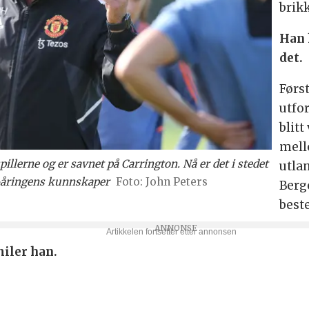
brik
Han 
det.
Førs
utfo
blit
mell
illerne og er savnet på Carrington. Nå er det i stedet
utla
3-åringens kunnskaper
John Peters
Berg
best
iler han.