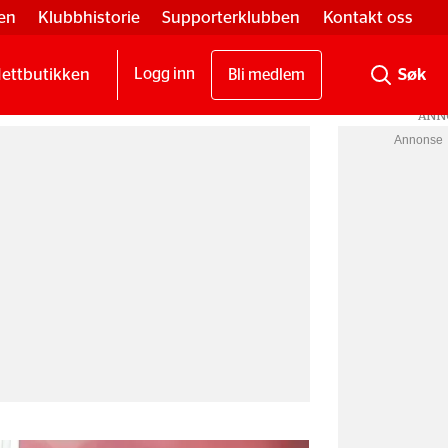
en
Klubbhistorie
Supporterklubben
Kontakt oss
ettbutikken
Logg inn
Bli medlem
Annonse