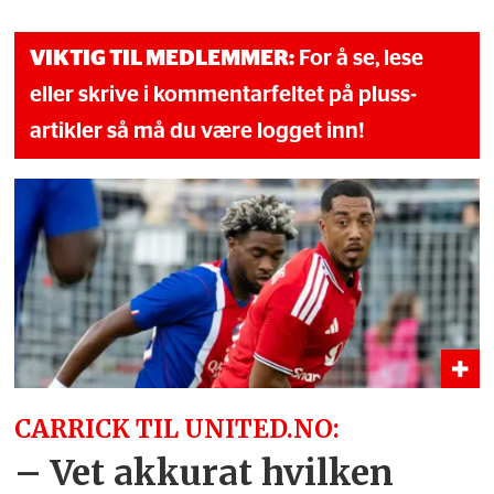
VIKTIG TIL MEDLEMMER:
For å se, lese
eller skrive i kommentarfeltet på pluss-
artikler så må du være logget inn!
CARRICK TIL UNITED.NO:
– Vet akkurat hvilken