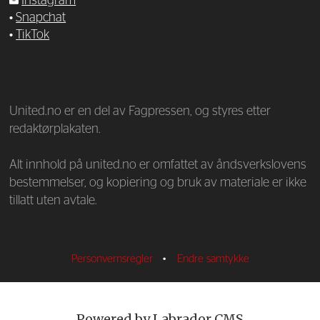
Instagram
•
Snapchat
•
TikTok
—
United.no er en del av Fagpressen, og styres etter
redaktørplakaten.
Alt innhold på united.no er omfattet av åndsverkslovens
bestemmelser, og kopiering og bruk av materiale er ikke
tillatt uten avtale.
Personvernsregler
•
Endre samtykke
Powered by Labrador CMS