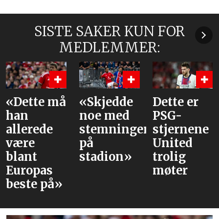
SISTE SAKER KUN FOR
MEDLEMMER:
«Skjedde
Dette er
Våre
noe med
PSG-
vurderinge
stemningen
stjernene
av laget
på
United
mot PSG
stadion»
trolig
møter