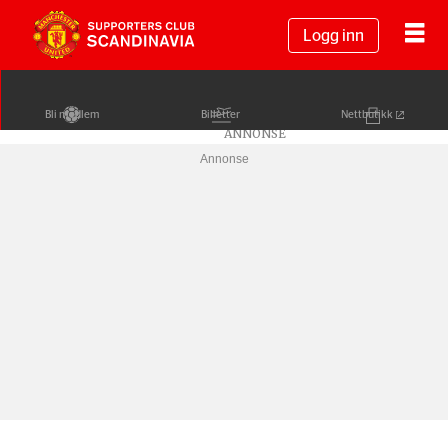
Logg inn
Bli medlem
Billetter
Nettbutikk
Annonse