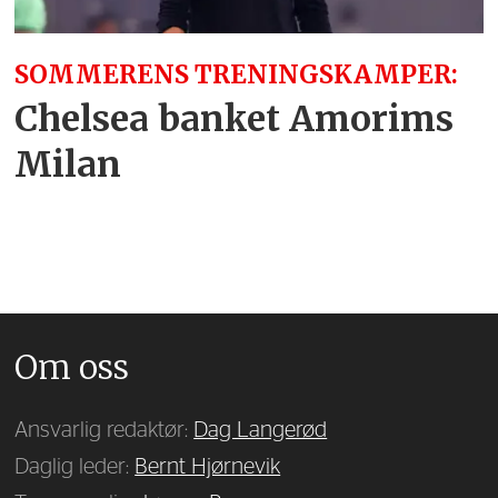
SOMMERENS TRENINGSKAMPER:
Chelsea banket Amorims
Milan
Om oss
Ansvarlig redaktør:
Dag Langerød
Daglig leder:
Bernt Hjørnevik