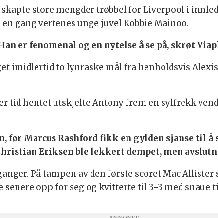
skapte store mengder trøbbel for Liverpool i innle
k en gang vertenes unge juvel Kobbie Mainoo.
Han er fenomenal og en nytelse å se på, skrøt Vi
 imidlertid to lynraske mål fra henholdsvis Alexi
r tid hentet utskjelte Antony frem en sylfrekk vend
n, før Marcus Rashford fikk en gylden sjanse til å 
 Christian Eriksen ble lekkert dempet, men avslut
nger. På tampen av den første scoret Mac Allister s
 senere opp for seg og kvitterte til 3-3 med snaue t