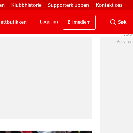
en
Klubbhistorie
Supporterklubben
Kontakt oss
ettbutikken
Logg inn
Bli medlem
Annonse