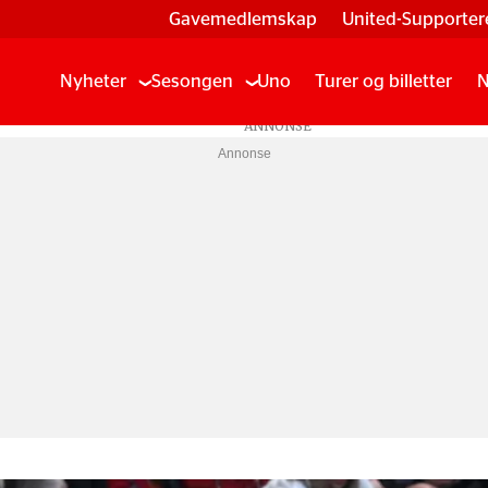
Gavemedlemskap
United-Supporter
Nyheter
Sesongen
Uno
Turer og billetter
N
Annonse