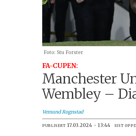
Stu Forster
FA-CUPEN:
Manchester Uni
Wembley – Dial
Vemund
Rognstad
17.03.2024 - 13:44
PUBLISERT
SIST OPP