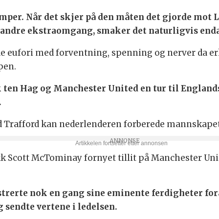
mper. Når det skjer på den måten det gjorde mot 
 andre ekstraomgang, smaker det naturligvis enda
nde eufori med forventning, spenning og nerver da e
pen.
k ten Hag og Manchester United en tur til Englan
.
d Trafford kan nederlenderen forberede mannskapet s
ikk Scott McTominay fornyet tillit på Manchester Un
rerte nok en gang sine eminente ferdigheter fora
 sendte vertene i ledelsen.