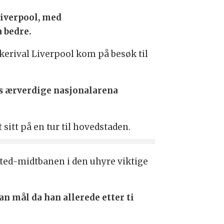
Liverpool, med
 bedre.
rkerival Liverpool kom på besøk til
ds ærverdige nasjonalarena
itt på en tur til hovedstaden.
ited-midtbanen i den uhyre viktige
n mål da han allerede etter ti