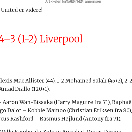
 United er videre!
–3 (1-2) Liverpool
lexis Mac Allister (44), 1-2 Mohamed Salah (45+2), 2-2
 Amad Diallo (120+1).
Aaron Wan-Bissaka (Harry Maguire fra 71), Raphaël V
ogo Dalot – Kobbie Mainoo (Christian Eriksen fra 80
cus Rashford – Rasmus Højlund (Antony fra 71).
Willy Kambwala, Sofyan Amrabat, Omari Forson.