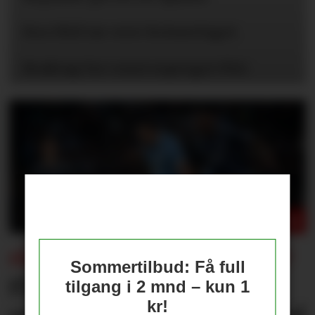
Eva Olid tar over kvinnelaget
Braktap for reservepreget PSG
FÅR KONSEKVENSER FOR UNITED?
Sommertilbud: Få full
Flere journalister: Rodri
tilgang i 2 mnd – kun 1
kr!