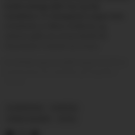
hadde nettopp slått City og Pep
Guardiola 4-1 i Champions League etter
et hattrick av Viktor Gyökeres, og
ryktene gikk om at han skulle bli
Manchester Uniteds nye trener.
En britisk reporter gikk langt for å få en
kommentar fra Amorim på engelsk i
Lisboa.
KOMMENTAR
NYHETER
RÚBEN AMORIM
PLUSS