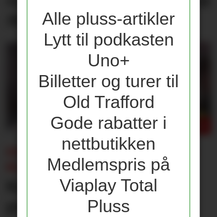
velger Barcelona over Real
Alle pluss-artikler
Madrid
Lytt til podkasten
Uno+
Billetter og turer til
Old Trafford
Gode rabatter i
nettbutikken
ENDRING I CHAMPIONS LEAGUE-
Medlemspris på
KLAUSUL:
Viaplay Total
Kun én av disse får 25
Pluss
prosent lønnsøkning