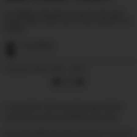
Var Rúben Amorim for sta for sitt eget
beste? Eller visste han at han uansett var
ferdig?
Eivind
Holth
06.01.2026 - 08:07
PUBLISERT
5. november 2024 var på mange måter
vårt første møte med Rúben Amorim.
Den fremadstormende Sporting-treneren