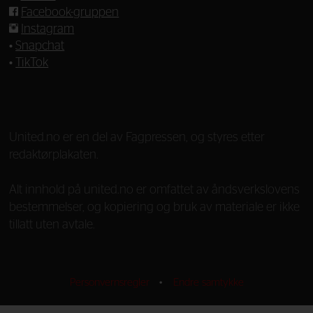
Facebook-gruppen
Instagram
•
Snapchat
•
TikTok
—
United.no er en del av Fagpressen, og styres etter
redaktørplakaten.
Alt innhold på united.no er omfattet av åndsverkslovens
bestemmelser, og kopiering og bruk av materiale er ikke
tillatt uten avtale.
Personvernsregler
•
Endre samtykke