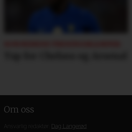
SOMMERENS TRENINGSKAMPER:
Tap for Chelsea og Arsenal
Om oss
Ansvarlig redaktør:
Dag Langerød