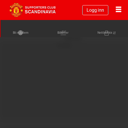
Logg inn
Bli medlem
Billetter
Nettbutikk
Annonse