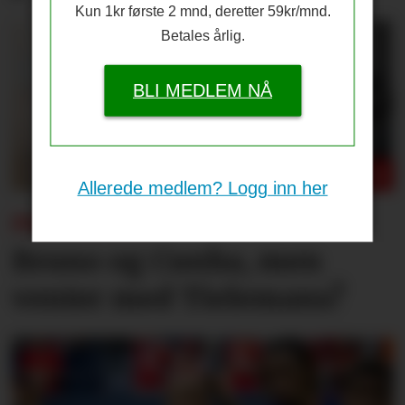
Kun 1kr første 2 mnd, deretter 59kr/mnd.
Betales årlig.
BLI MEDLEM NÅ
Allerede medlem? Logg inn her
PSG-UNITED:
Bruno og Cunha, men
venter med Tielemans?