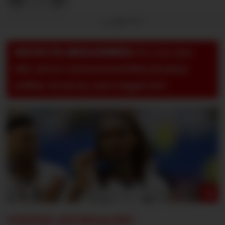
Annonse
VIKTIG TIL MEDLEMMER:
For å se, lese
eller skrive i kommentarfeltet på pluss-
artikler så må du være logget inn!
UNITED-JOURNALIST: