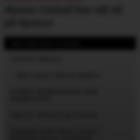
Mener United bør slå til
på Spence
Mest lest siste 24 timer
United-ryktene
– Blir neppe United-spiller
Hvilket draktnummer skal
Rashford få?
Tap for Chelsea og Arsenal
Romano med «here we go» -
Bayïndir på vei til Spania