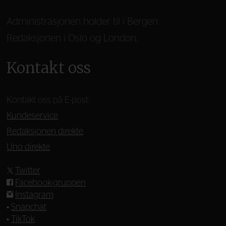
Administrasjonen holder til i Bergen.
Redaksjonen i Oslo og London.
Kontakt oss
Kontakt oss på E-post:
Kundeservice
Redaksjonen direkte
Uno direkte
Twitter
Facebook-gruppen
Instagram
•
Snapchat
•
TikTok