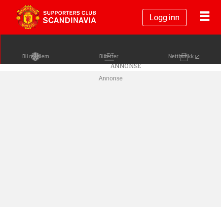
Logg inn
Bli medlem
Billetter
Nettbutikk
Annonse