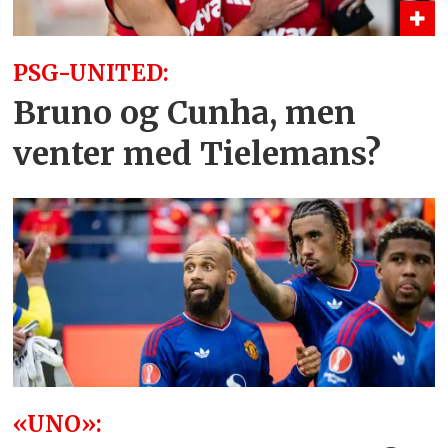
PSG-UNITED:
Bruno og Cunha, men
venter med Tielemans?
«UNO»: