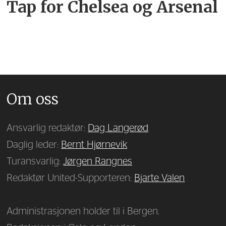
Tap for Chelsea og Arsenal
Om oss
Ansvarlig redaktør:
Dag Langerød
Daglig leder:
Bernt Hjørnevik
Turansvarlig:
Jørgen Rangnes
Redaktør United-Supporteren:
Bjarte Valen
Administrasjonen holder til i Bergen.