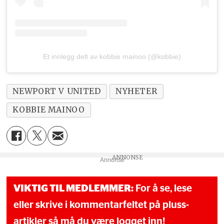
Et innlegg delt av kobbie mainoo (@kobbie)
NEWPORT V UNITED
NYHETER
KOBBIE MAINOO
Annonse
VIKTIG TIL MEDLEMMER:
For å se, lese
eller skrive i kommentarfeltet på pluss-
artikler så må du være logget inn!