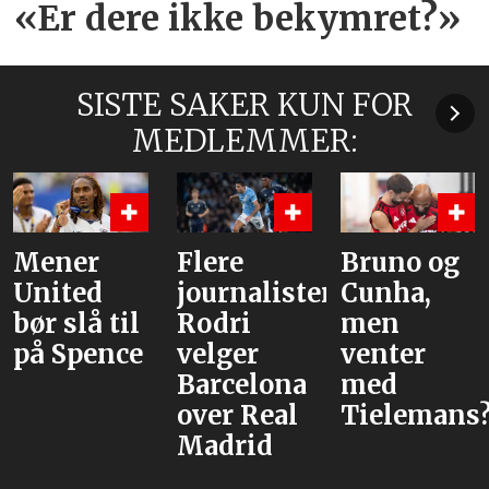
«Er dere ikke bekymret?»
SISTE SAKER KUN FOR
MEDLEMMER:
ener
Flere
Bruno og
H
nited
journalister:
Cunha,
a
ør slå til
Rodri
men
å Spence
velger
venter
Barcelona
med
over Real
Tielemans?
Madrid