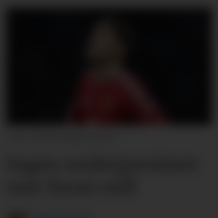
Getty Images Sport
Ingen underpresterer
mer foran mål
Michael
Tørre