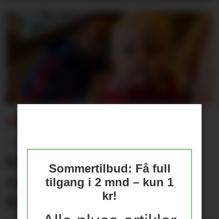
REISEBREV:
– Jeg var i himmelen, og
holdt datteren min fram
Sommertilbud: Få full
som Simba fra Løvenes
tilgang i 2 mnd – kun 1
kr!
Konge