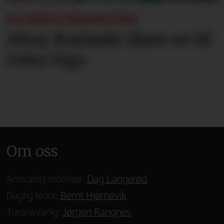
KLUBBEN BEKREFTER:
Altay Bayindir lånes ut til
Celta Vigo
Om oss
Ansvarlig redaktør:
Dag Langerød
Daglig leder:
Bernt Hjørnevik
Turansvarlig:
Jørgen Rangnes