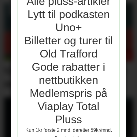
Alle pluss-artikler
Lytt til podkasten
Uno+
Billetter og turer til
Old Trafford
Gode rabatter i
Våre vurderinger av laget
nettbutikken
mot PSG
Medlemspris på
Viaplay Total
Pluss
Kun 1kr første 2 mnd, deretter 59kr/mnd.