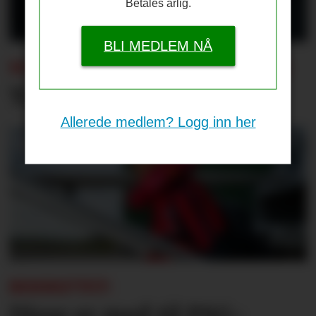
Betales årlig.
BLI MEDLEM NÅ
SOMMERENS TRENINGSKAMPER:
Tap for Emery og Villa
Allerede medlem? Logg inn her
BEKREFTET:
Disse er med til PSG-