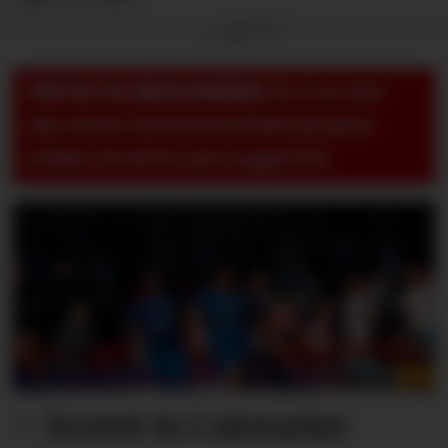
Annonse
VIKTIG TIL MEDLEMMER:
For å se, lese
eller skrive i kommentarfeltet på pluss-
artikler så må du være logget inn!
– Scoret to i storseier