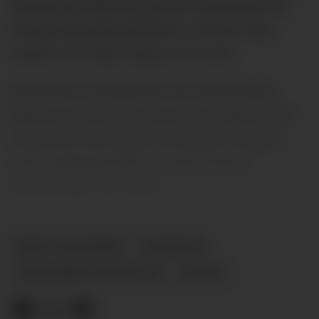
eksempel, fikk Alejandro Garnacho tre
farlige skuddmuligheter, hvorav den
største ble blåst langt over mål.
Dessverre reflekterer de misbrukte
sjansene deler av denne sesongen, for
United er det laget i Premier League
som underpresterer mest foran
motstanderens mål.
MÅL OG SJANSER
NYHETER
ALEJANDRO GARNACHO
PLUSS