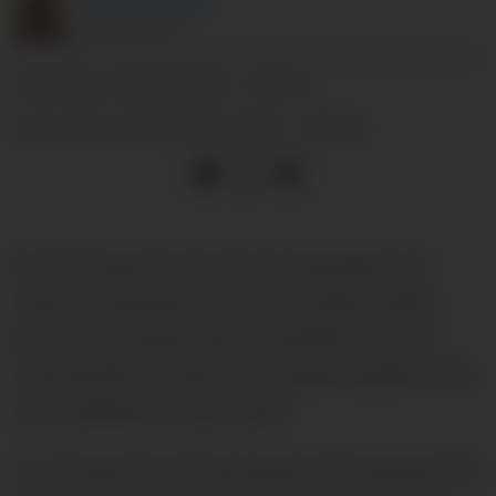
JOURNALIST
19.02.2025 - 09:42
PUBLISERT
19.02.2025 - 09:48
SIST OPPDATERT
Det er ingen tvil om at prestasjonene
denne sesongen har vært langt under
pari, men ting kunne kanskje sett litt
annerledes ut dersom United hadde vært
mer effektive foran mål.
I 1-0-tapet mot Tottenham på søndag, for