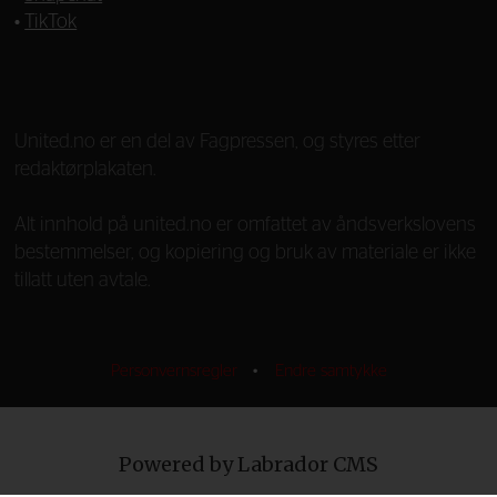
•
TikTok
—
United.no er en del av Fagpressen, og styres etter
redaktørplakaten.
Alt innhold på united.no er omfattet av åndsverkslovens
bestemmelser, og kopiering og bruk av materiale er ikke
tillatt uten avtale.
Personvernsregler
•
Endre samtykke
Powered by Labrador CMS