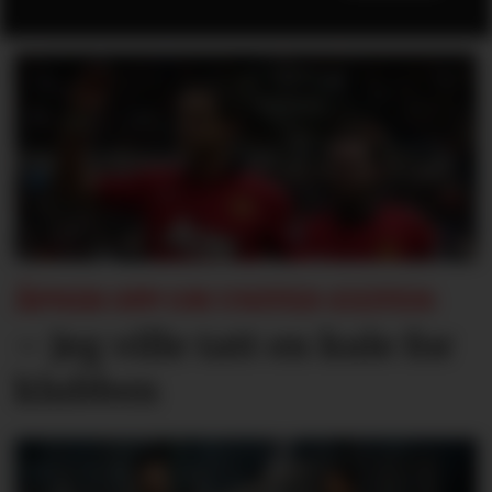
ÅPNER OPP OM UNITED-EXITEN:
– Jeg ville tatt en kule for
klubben