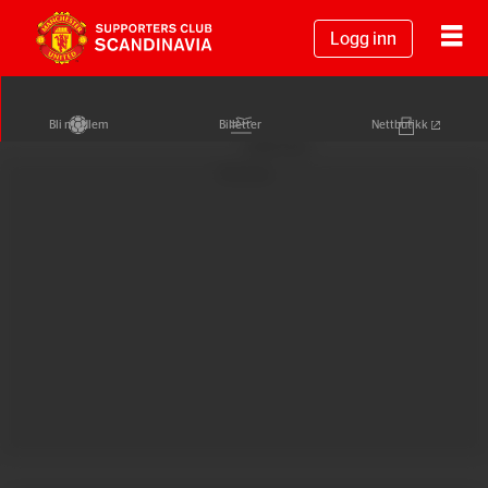
Logg inn
Bli medlem
Billetter
Nettbutikk
Annonse