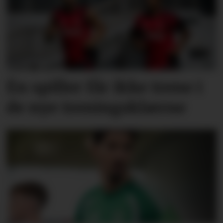
Én spiller får ikke trene i
de nye treningsklærne