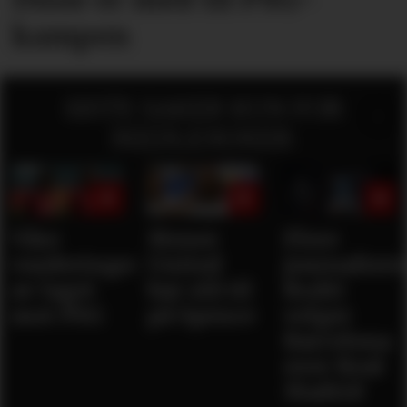
kampen
SISTE SAKER KUN FOR
MEDLEMMER:
Våre
Mener
Flere
vurderinger
United
journaliste
av laget
bør slå til
Rodri
mot PSG
på Spence
velger
Barcelona
over Real
Madrid