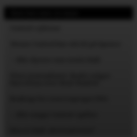
Mest lest siste 24 timer
United-ryktene
Mener United bør slå til på Spence
– Blir dyrere enn Lewis Hall
Flere journalister: Rodri velger
Barcelona over Real Madrid
Braktap for reservepreget PSG
– Blir neppe United-spiller
Hva er Hall-alternativene?