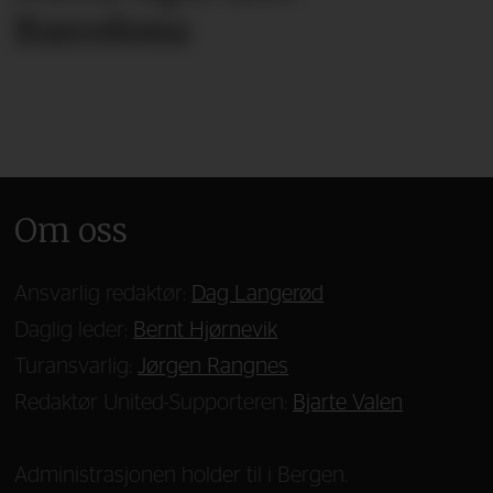
Barcelona
Om oss
Ansvarlig redaktør:
Dag Langerød
Daglig leder:
Bernt Hjørnevik
Turansvarlig:
Jørgen Rangnes
Redaktør United-Supporteren:
Bjarte Valen
Administrasjonen holder til i Bergen.