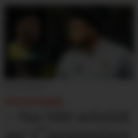
NurPhoto
NYE DETALJER:
– Har blitt anbefalt
av Casemiro