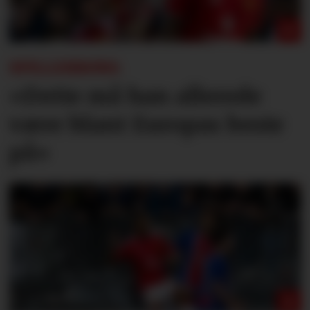
SPILLERBØRS:
«Dette må han allerede
være blant Europas beste
på»