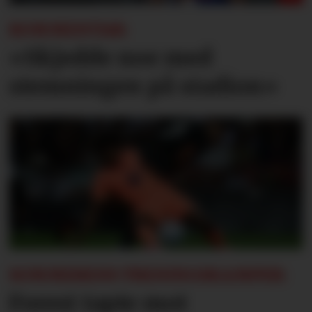
KOMMENTAR:
«Skjedde noe med
stemningen på stadion»
SOMMERENS TRENINGSKAMPER:
Forest tapte mot