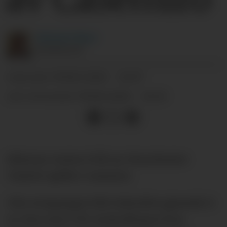
Michael
Tørre
JOURNALIST
09.06.2026 - 14:07
PUBLISERT
09.06.2026 - 14:22
SIST OPPDATERT
Ederson ventes å bli ny Manchester
United-spiller i sommer.
Når
overgangen blir bekreftet gjenstår å
se. Den sene VM-innkallingen kan