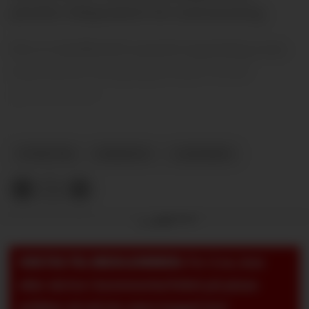
påvirke tidspunktet for annonsering.
Det er imidlertid uansett ingenting som
tyder på at overgangen ikke vil bli
gjennomført.
NYHETER
EDERSON
CASEMIRO
Annonse
VIKTIG TIL MEDLEMMER:
For å se, lese
eller skrive i kommentarfeltet på pluss-
artikler så må du være logget inn!