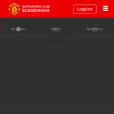
Logg inn
Bli medlem
Billetter
Nettbutikk
Annonse