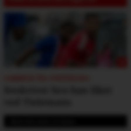
CARRICK TIL UNITED.NO:
Beskriver hva han liker
ved Tielemans
Mest lest siste 24 timer