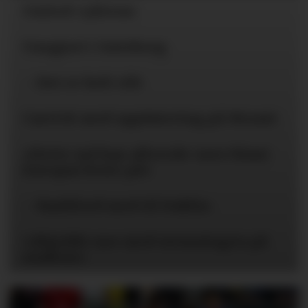
United-ryktene
Uavgjort i Gøteborg
– Det er helt vilt
Carrick med oppdatering på Mount
«Dette må han allerede være blant
Europas beste på»
– Rashford med til Dublin
«Skjedde noe med stemningen på
stadion»