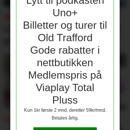
Uno+
MÅTTE UT MED SKADE:
Billetter og turer til
Carrick med oppdatering
Old Trafford
på Mount
Gode rabatter i
nettbutikken
Medlemspris på
Viaplay Total
Pluss
Kun 1kr første 2 mnd, deretter 59kr/mnd.
CARRICK BEKREFTER:
Betales årlig.