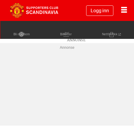
Logg inn
Bli medlem
Billetter
Nettbutikk
Annonse