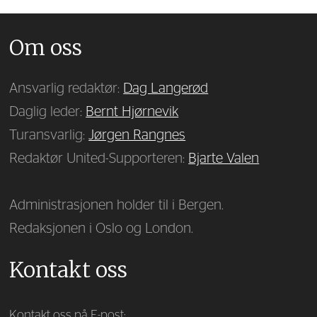
Om oss
Ansvarlig redaktør:
Dag Langerød
Daglig leder:
Bernt Hjørnevik
Turansvarlig:
Jørgen Rangnes
Redaktør United-Supporteren:
Bjarte Valen
Administrasjonen holder til i Bergen.
Redaksjonen i Oslo og London.
Kontakt oss
Kontakt oss på E-post: