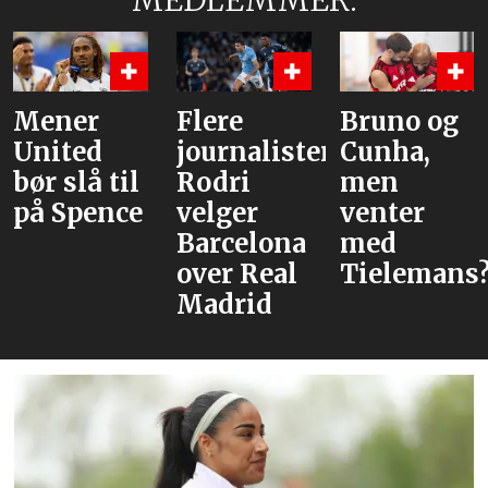
MEDLEMMER:
Mener
Flere
Bruno og
United
journalister:
Cunha,
bør slå til
Rodri
men
på Spence
velger
venter
Barcelona
med
over Real
Tielemans
Madrid