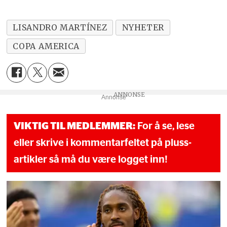
LISANDRO MARTÍNEZ
NYHETER
COPA AMERICA
Annonse
VIKTIG TIL MEDLEMMER:
For å se, lese
eller skrive i kommentarfeltet på pluss-
artikler så må du være logget inn!