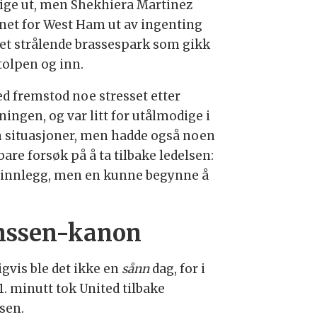
lige ut, men Shekhiera Martinez
gnet for West Ham ut av ingenting
et strålende brassespark som gikk
tolpen og inn.
ed fremstod noe stresset etter
ningen, og var litt for utålmodige i
 situasjoner, men hadde også noen
are forsøk på å ta tilbake ledelsen:
ere-innlegg, men en kunne begynne å
nssen-kanon
gvis ble det ikke en
sånn
dag, for i
1. minutt tok United tilbake
lsen.