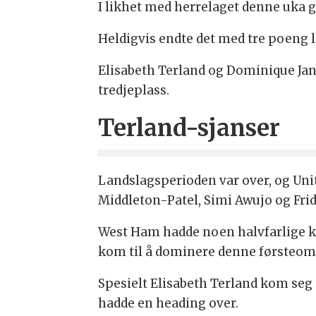
I likhet med herrelaget denne uka
Heldigvis endte det med tre poeng l
Elisabeth Terland og Dominique Jans
tredjeplass.
Terland-sjanser
Landslagsperioden var over, og Unit
Middleton-Patel, Simi Awujo og Frid
West Ham hadde noen halvfarlige ko
kom til å dominere denne førsteomg
Spesielt Elisabeth Terland kom seg 
hadde en heading over.