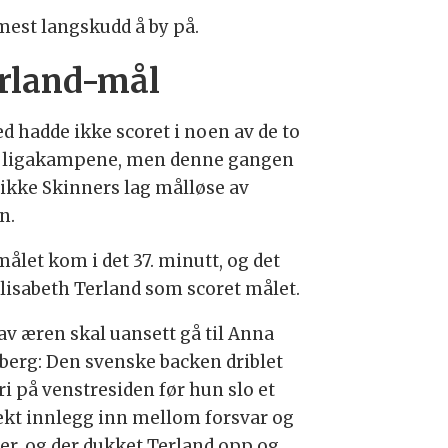
mest langskudd å by på.
rland-mål
ed hadde ikke scoret i noen av de to
e ligakampene, men denne gangen
 ikke Skinners lag målløse av
n.
ålet kom i det 37. minutt, og det
Elisabeth Terland som scoret målet.
av æren skal uansett gå til Anna
berg: Den svenske backen driblet
ri på venstresiden før hun slo et
ekt innlegg inn mellom forsvar og
er, og der dukket Terland opp og