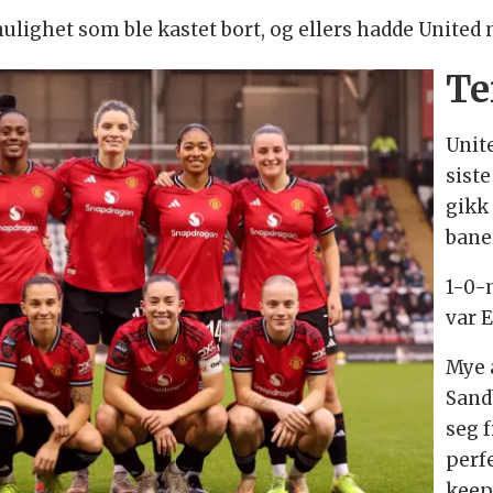
lighet som ble kastet bort, og ellers hadde United 
Te
Unit
sist
gikk
bane
1-0-m
var 
Mye 
Sand
seg f
perf
keep