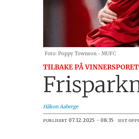
Poppy Townson - MUFC
TILBAKE PÅ VINNERSPORET
Frispark
Håkon
Aaberge
07.12.2025 - 08:35
PUBLISERT
SIST OPP