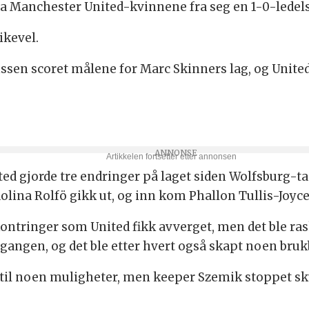
 ga Manchester United-kvinnene fra seg en 1-0-lede
ikevel.
sen scoret målene for Marc Skinners lag, og United
ed gjorde tre endringer på laget siden Wolfsburg-ta
olina Rolfö gikk ut, og inn kom Phallon Tullis-Joyce,
ntringer som United fikk avverget, men det ble rask
angen, og det ble etter hvert også skapt noen bruk
til noen muligheter, men keeper Szemik stoppet skud