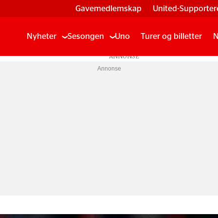
Gavemedlemskap
United-Supporter
Nyheter
Sesongen
Uno
Turer og billetter
N
Annonse