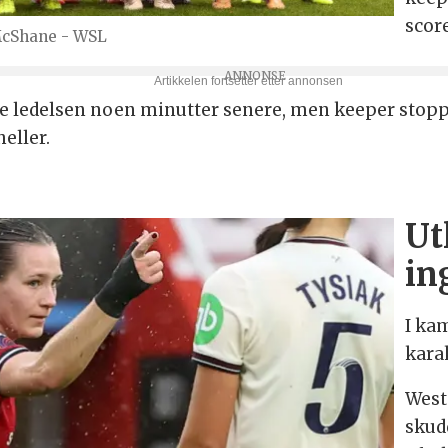
score
McShane - WSL
le ledelsen noen minutter senere, men keeper stop
heller.
Ut
in
I ka
kara
West
skud