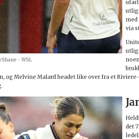
ufar
utli
med 
via s
Unit
utlig
noen
cShane - WSL
brukb
lpen, og Melvine Malard headet like over fra et Rivi
.
Ja
Heldi
det 7
lede