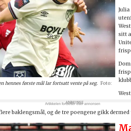
Julia
uten
West
sitt
Unit
fris
Domi
frisp
klub
men hennes første mål lar fortsatt vente på seg.
West
flere baklengsmål, og de tre poengene gikk dermed t
Ma