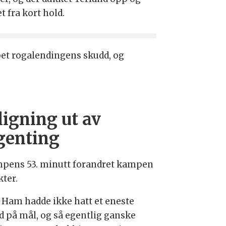
t fra kort hold.
pet rogalendingens skudd, og
ligning ut av
genting
mpens 53. minutt forandret kampen
kter.
 Ham hadde ikke hatt et eneste
d på mål, og så egentlig ganske