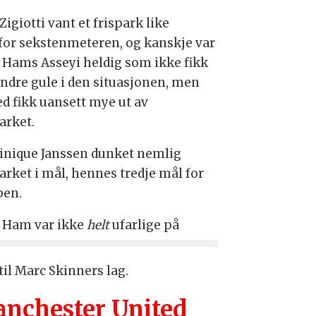
 Zigiotti vant et frispark like
for sekstenmeteren, og kanskje var
 Hams Asseyi heldig som ikke fikk
 andre gule i den situasjonen, men
ed fikk uansett mye ut av
parket.
nique Janssen dunket nemlig
arket i mål, hennes tredje mål for
ben.
 Ham var ikke
helt
ufarlige på
il Marc Skinners lag.
nchester United