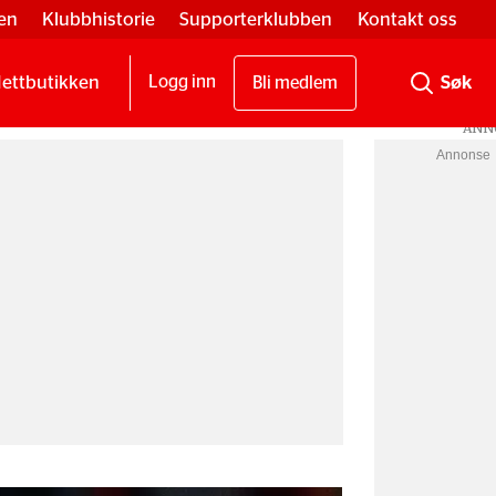
en
Klubbhistorie
Supporterklubben
Kontakt oss
ettbutikken
Logg inn
Bli medlem
Annonse