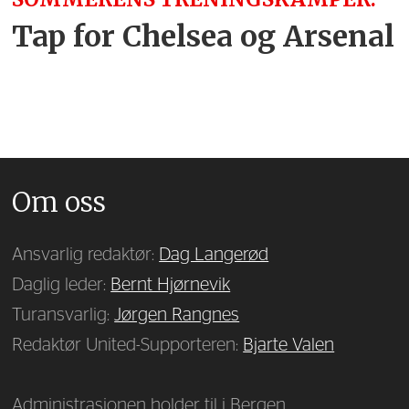
Tap for Chelsea og Arsenal
Om oss
Ansvarlig redaktør:
Dag Langerød
Daglig leder:
Bernt Hjørnevik
Turansvarlig:
Jørgen Rangnes
Redaktør United-Supporteren:
Bjarte Valen
Administrasjonen holder til i Bergen.