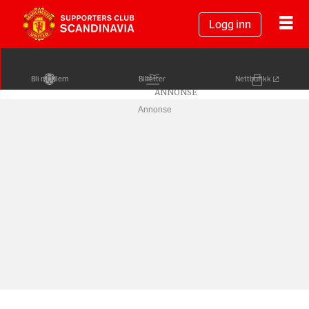
Logg inn
Bli medlem
Billetter
Nettbutikk
Annonse