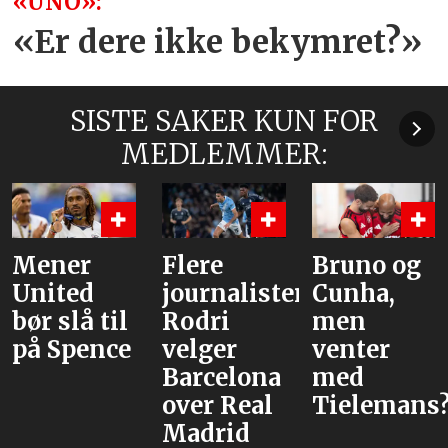
«UNO»:
«Er dere ikke bekymret?»
SISTE SAKER KUN FOR
MEDLEMMER:
Mener
Flere
Bruno og
United
journalister:
Cunha,
bør slå til
Rodri
men
på Spence
velger
venter
Barcelona
med
over Real
Tielemans
Madrid