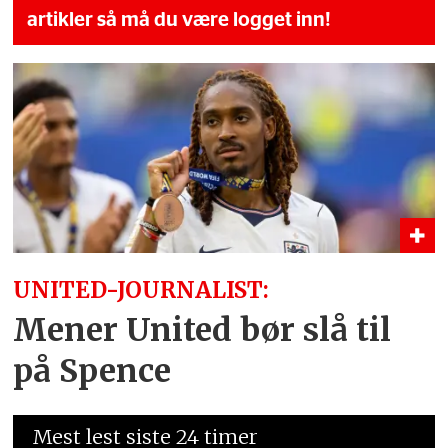
artikler så må du være logget inn!
UNITED-JOURNALIST:
Mener United bør slå til
på Spence
Mest lest siste 24 timer