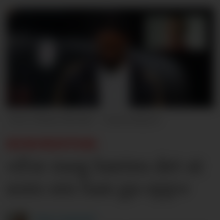
Shaun Brooks - CameraSport
KOMMENTAR:
«For meg hørtes det ut
som om han ga opp»
Dag
Langerød