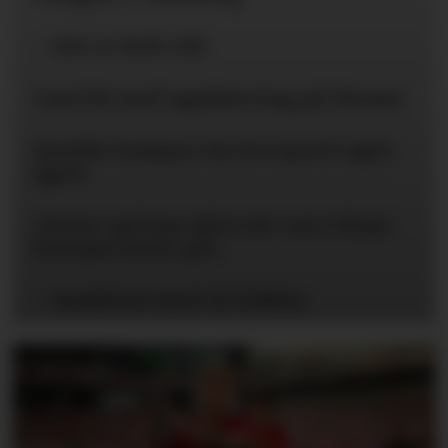
– Det er helt vilt
Carrick med oppdatering på Mount
Snudde kampen da Liverpool tapte
igjen
«Dette må han allerede være blant
Europas beste på»
– Rashford med til Dublin