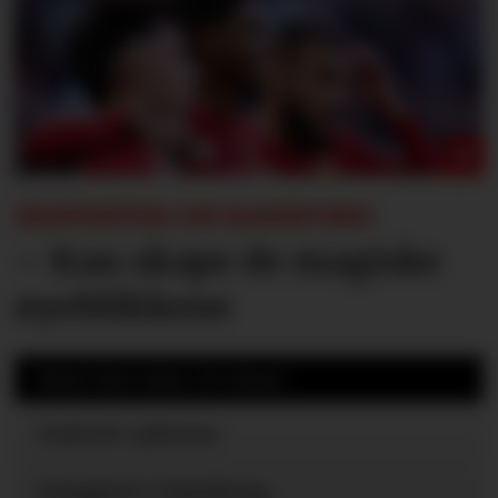
EKSPERTER OM RASHFORD:
– Kan skape de magiske
øyeblikkene
Mest lest siste 24 timer
United-ryktene
Uavgjort i Gøteborg