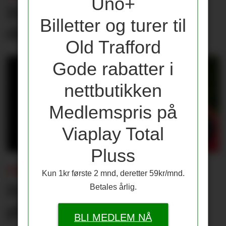
Uno+
Dette er Rashfords nye
Billetter og turer til
draktnummer
Old Trafford
Gode rabatter i
nettbutikken
Medlemspris på
Viaplay Total
Pluss
I IRLAND:
Kun 1kr første 2 mnd, deretter 59kr/mnd.
De Ligt og Rashford på
Betales årlig.
plass
BLI MEDLEM NÅ