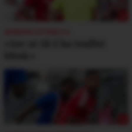
AVISENE ETTER 1-1:
«Ser ut til å ha truffet
blink»