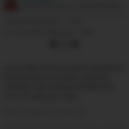
ANSVARLIG REDAKTØR I SUPPORTERKLUBBEN.
28.08.2025 - 07:26
PUBLISERT
28.08.2025 - 08:16
SIST OPPDATERT
Jeg har ikke for vane å skrive spekulative
kommentarer, men Rúben Amorims
uttalelser sent onsdag kveld fikk meg
kun til å tenke på en ting.
Derfor velger jeg å skrive det.
Min følelse var nemlig at han ga opp på