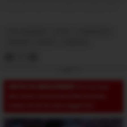
Blundell Park i Grimsby onsdag kveld.
DAG LANGERØD
PLUSS
KOMMENTAR
GRIMSBY V UNITED
NYHETER
Annonse
VIKTIG TIL MEDLEMMER:
For å se, lese
eller skrive i kommentarfeltet på pluss-
artikler så må du være logget inn!