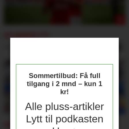
SNAKKER UT:
– Jeg har lært av mine feil
Sommertilbud: Få full
tilgang i 2 mnd – kun 1
kr!
Alle pluss-artikler
Lytt til podkasten
FABRIZIO ROMANO: