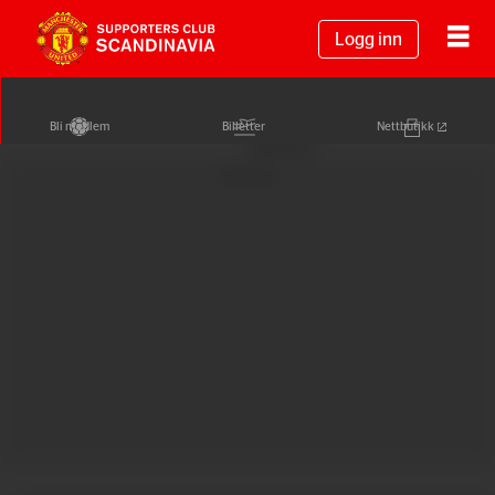
Logg inn
Bli medlem
Billetter
Nettbutikk
Annonse