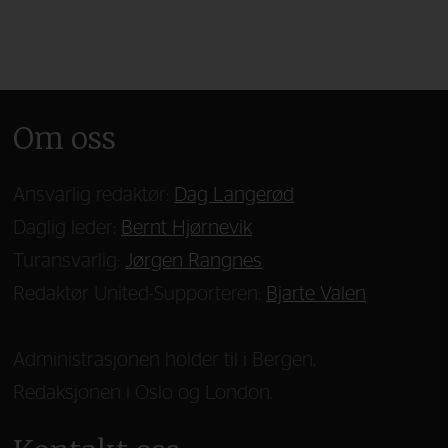
Om oss
Ansvarlig redaktør:
Dag Langerød
Daglig leder:
Bernt Hjørnevik
Turansvarlig:
Jørgen Rangnes
Redaktør United-Supporteren:
Bjarte Valen
Administrasjonen holder til i Bergen.
Redaksjonen i Oslo og London.