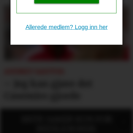
Allerede medlem? Logg inn her
ANDREY SANTOS:
– Jeg kan gjøre det
Casemiro gjorde
SISTE SAKER KUN FOR
MEDLEMMER: