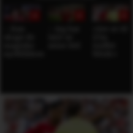
– Kan
– Jeg har
«Ser ut til
skape de
lært av
å ha
magiske
mine feil
truffet
øyeblikkene
blink»