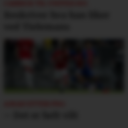
CARRICK TIL UNITED.NO:
Beskriver hva han liker
ved Tielemans
AMAD ETTER PSG:
– Det er helt vilt