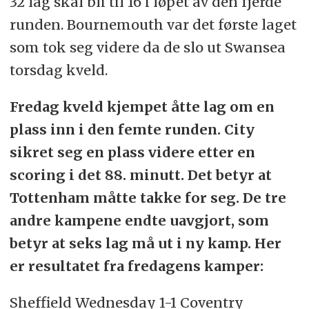
32 lag skal bli til 16 i løpet av den fjerde
runden. Bournemouth var det første laget
som tok seg videre da de slo ut Swansea
torsdag kveld.
Fredag kveld kjempet åtte lag om en
plass inn i den femte runden. City
sikret seg en plass videre etter en
scoring i det 88. minutt. Det betyr at
Tottenham måtte takke for seg. De tre
andre kampene endte uavgjort, som
betyr at seks lag må ut i ny kamp. Her
er resultatet fra fredagens kamper:
Sheffield Wednesday 1-1 Coventry