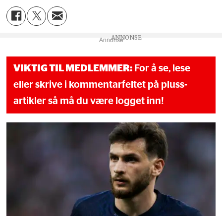
Annonse
VIKTIG TIL MEDLEMMER:
For å se, lese
eller skrive i kommentarfeltet på pluss-
artikler så må du være logget inn!