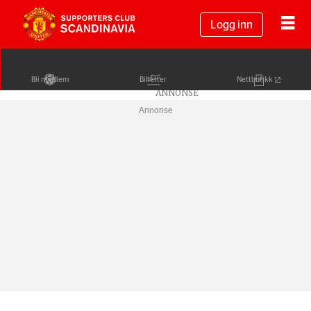
Logg inn
Bli medlem
Billetter
Nettbutikk
Annonse