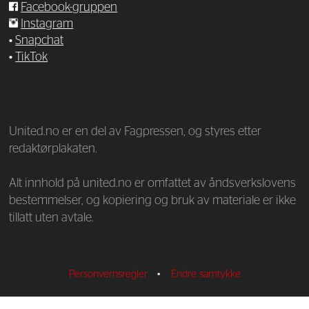
Facebook-gruppen
Instagram
•
Snapchat
•
TikTok
—
United.no er en del av Fagpressen, og styres etter
redaktørplakaten.
Alt innhold på united.no er omfattet av åndsverkslovens
bestemmelser, og kopiering og bruk av materiale er ikke
tillatt uten avtale.
Personvernsregler
•
Endre samtykke