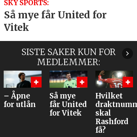
SKY SPORTS:
Så mye får United for
Vitek
SISTE SAKER KUN FOR
MEDLEMMER:
– Åpne
Så mye
Hvilket
for utlån
får United
draktnum
for Vitek
skal
Rashford
få?