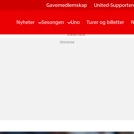
Gavemedlemskap
United-Supporter
Nyheter
Sesongen
Uno
Turer og billetter
N
Annonse