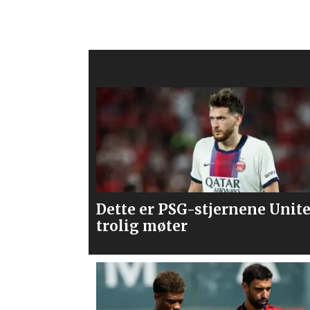
ne United
Våre vurderinger av laget m
PSG