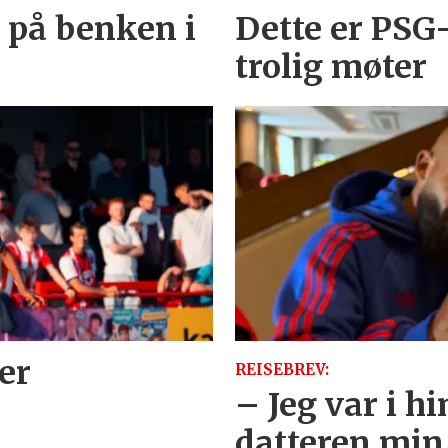
 på benken i
Dette er PSG
trolig møter
ier
REISEBREV:
– Jeg var i h
datteren mi