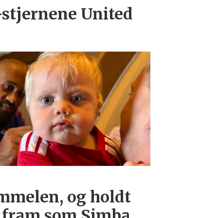
-stjernene United
immelen, og holdt
n fram som Simba