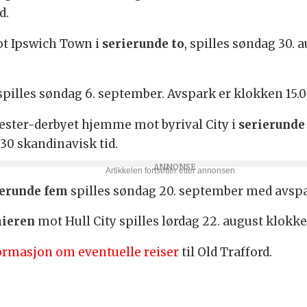
d.
t Ipswich Town i
serierunde to
, spilles søndag 30. 
 spilles søndag 6. september. Avspark er klokken 15.0
ster-derbyet hjemme mot byrival City i
serierunde 
30 skandinavisk tid.
ierunde fem
spilles søndag 20. september med avspar
mieren
mot Hull City spilles lørdag 22. august klokke
ormasjon om eventuelle reiser
til Old Trafford.