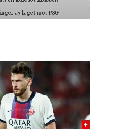
tatt en kule for klubben
inger av laget mot PSG