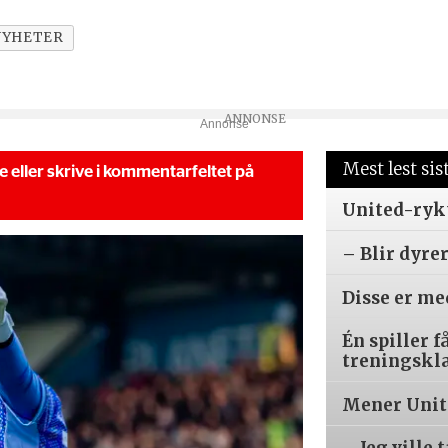
NYHETER
Annonse
Mest lest sis
se eller skrive i kommentarfeltet på
United-ryk
– Blir dyre
Disse er m
Én spiller f
treningskl
Mener Unite