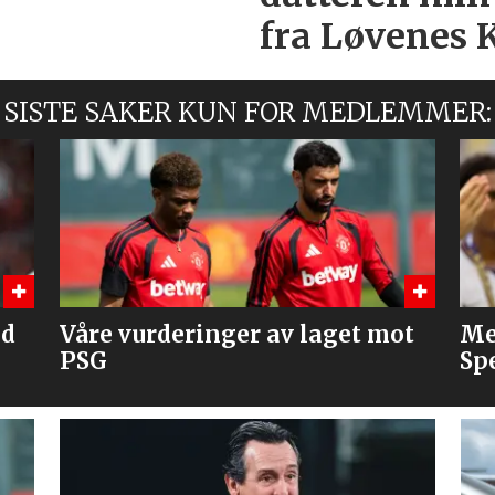
fra Løvenes 
SISTE SAKER KUN FOR MEDLEMMER:
ot
Mener United bør slå til på
Fl
Spence
Ba