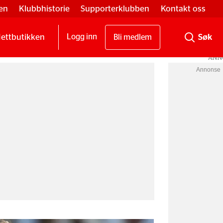
en
Klubbhistorie
Supporterklubben
Kontakt oss
ettbutikken
Logg inn
Bli medlem
Annonse