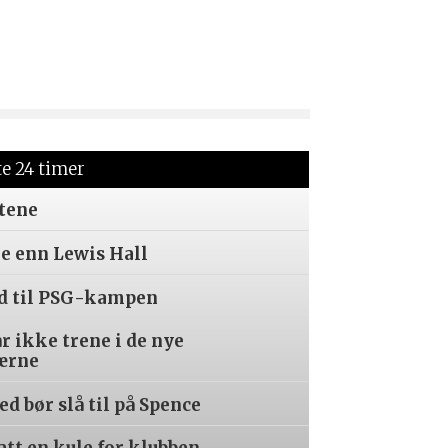
te 24 timer
tene
re enn Lewis Hall
ed til PSG-kampen
år ikke trene i de nye
ærne
d bør slå til på Spence