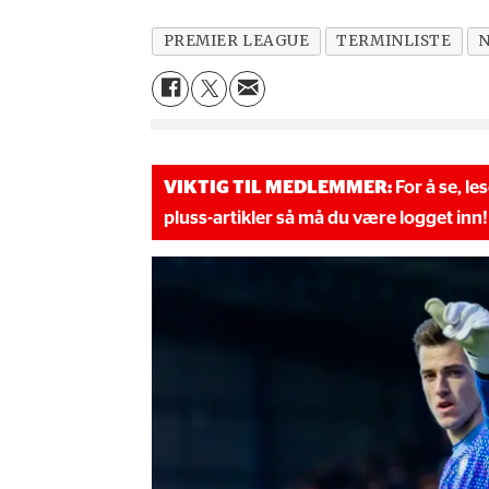
PREMIER LEAGUE
TERMINLISTE
VIKTIG TIL MEDLEMMER:
For å se, le
pluss-artikler så må du være logget inn!