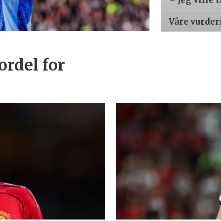
– Jeg ville 
Våre vurder
ordel for