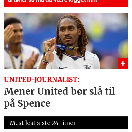
artikler så må du være logget inn!
UNITED-JOURNALIST:
Mener United bør slå til
på Spence
Mest lest siste 24 timer