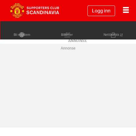
Logg inn
Bli medlem
Billetter
Nettbutikk
Annonse