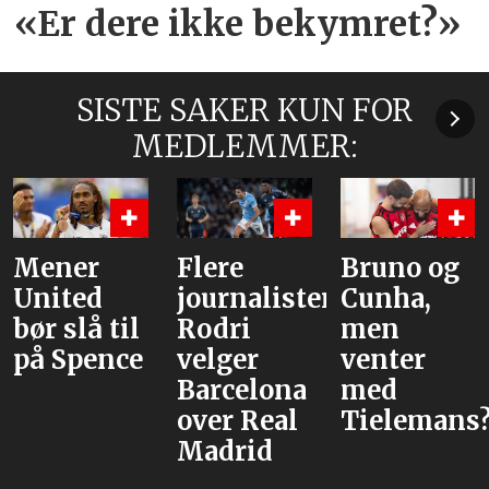
«Er dere ikke bekymret?»
SISTE SAKER KUN FOR
MEDLEMMER:
Flere
Bruno og
Hva er
journalister:
Cunha,
alternativ
Rodri
men
velger
venter
Barcelona
med
over Real
Tielemans?
Madrid