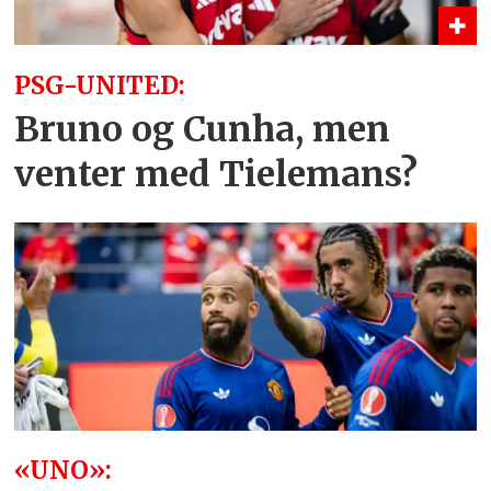
PSG-UNITED:
Bruno og Cunha, men
venter med Tielemans?
«UNO»: