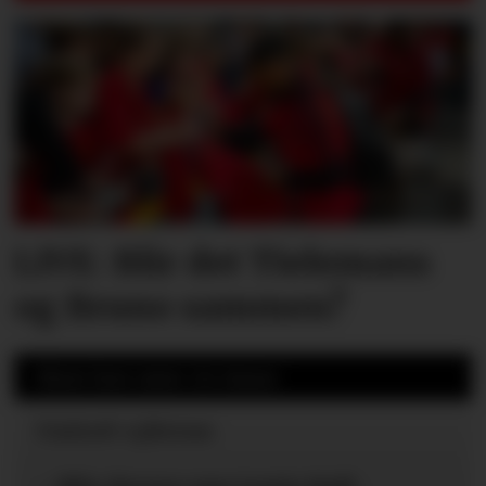
LIVE: Blir det Tielemans
og Bruno sammen?
Mest lest siste 24 timer
United-ryktene