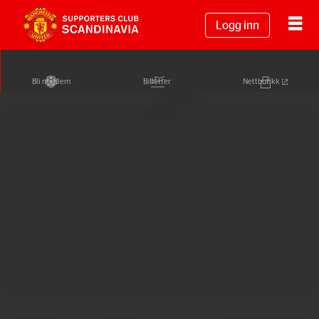
Logg inn
Bli medlem
Billetter
Nettbutikk
Annonse