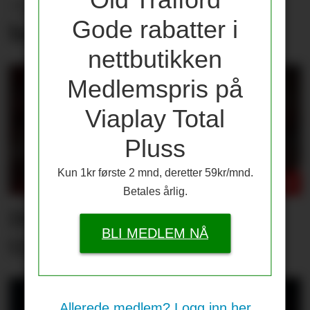
– Håper å ha Sesko på
Gode rabatter i
benken i serieåpningen
nettbutikken
Medlemspris på
Viaplay Total
Pluss
Kun 1kr første 2 mnd, deretter 59kr/mnd.
Betales årlig.
Dette er PSG-stjernene
BLI MEDLEM NÅ
United trolig møter
Allerede medlem? Logg inn her