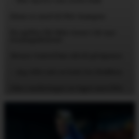
– Blir dyrere enn Lewis Hall
Disse er med til PSG-kampen
Én spiller får ikke trene i de nye
treningsklærne
Mener United bør slå til på Spence
– Jeg ville tatt en kule for klubben
Våre vurderinger av laget mot PSG