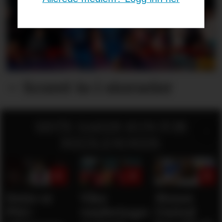
– Scoret to i storseier
SISTE SAKER KUN FOR
MEDLEMMER:
Dette er
Våre
Mener
PSG-
vurderinger
United