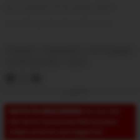
Jeg er også det. På så mange måter.
Men ikke på alle. Ikke akkurat nå.
NYHETER
KOMMENTAR
DAG LANGERØD
SIR JIM RATCLIFFE
PLUSS
Annonse
VIKTIG TIL MEDLEMMER:
For å se, lese
eller skrive i kommentarfeltet på pluss-
artikler så må du være logget inn!