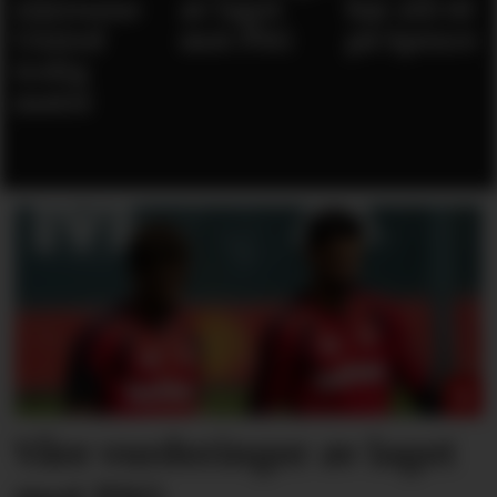
stjernene
av laget
bør slå til
United
mot PSG
på Spence
trolig
møter
Våre vurderinger av laget