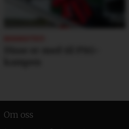
BEKREFTET:
Disse er med til PSG-
kampen
Om oss