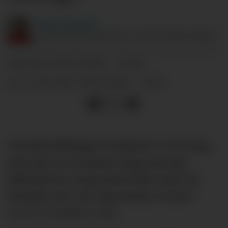
Dag
Langerød
ANSVARLIG REDAKTØR I SUPPORTERKLUBBEN.
30.12.2024 - 12:00
PUBLISERT
30.12.2024 - 14:14
SIST OPPDATERT
Uniteds (dårlige) resultater er én ting,
men det er en annen ting som jeg
faktisk bryr meg minst like mye og
kanskje mer om. Jeg ønsker å være
stolt av klubben min.