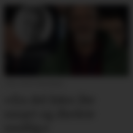
2024 Visionhaus
«En del føles lite
smart og direkte
smålig»