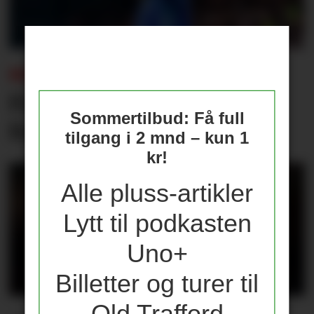
BEKREFTET:
Forlater United til fordel
Sommertilbud: Få full
for Championship
tilgang i 2 mnd – kun 1
kr!
Alle pluss-artikler
Lytt til podkasten
Uno+
Billetter og turer til
Old Trafford