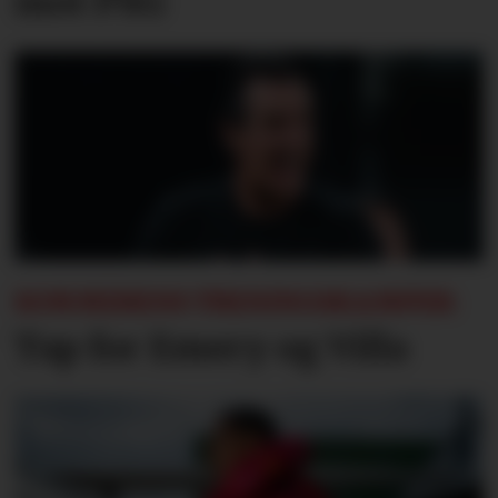
mot PSG
SOMMERENS TRENINGSKAMPER:
Tap for Emery og Villa