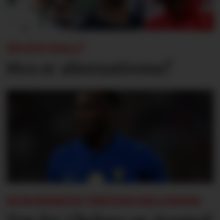
INGEN HALL?
Hva er alternativene?
SOMMERENS TRENINGSKAMPER: