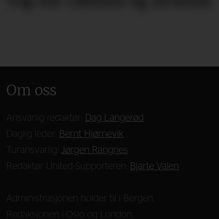
Tap for Chelsea og Arsenal
Om oss
Ansvarlig redaktør:
Dag Langerød
Daglig leder:
Bernt Hjørnevik
Turansvarlig:
Jørgen Rangnes
Redaktør United-Supporteren:
Bjarte Valen
Administrasjonen holder til i Bergen.
Redaksjonen i Oslo og London.