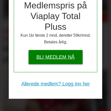
Medlemspris på
Viaplay Total
Pluss
ENDRING I CHAMPIONS LEAGUE-
Kun 1kr første 2 mnd, deretter 59kr/mnd.
KLAUSUL:
Betales årlig.
Kun én av disse får 25
prosent lønnsøkning
BLI MEDLEM NÅ
Allerede medlem? Logg inn her