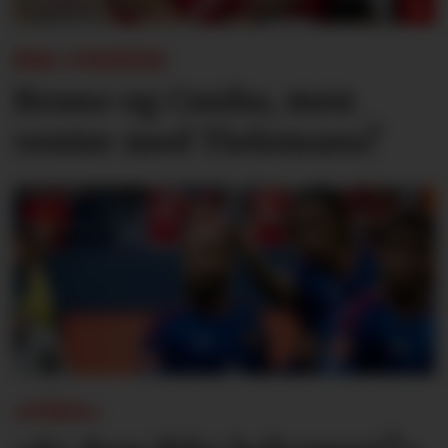
PSG-UNITED:
Bruno og Cunha, men
venter med Tielemans?
«UNO»: