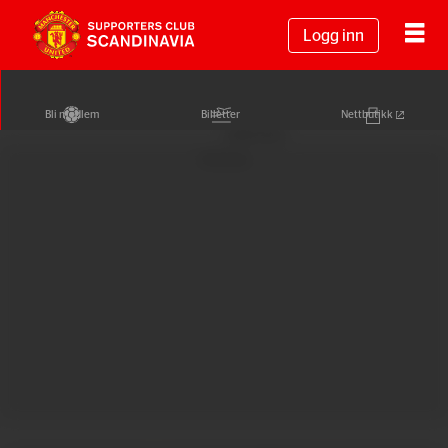
Logg inn
Bli medlem
Billetter
Nettbutikk
Annonse