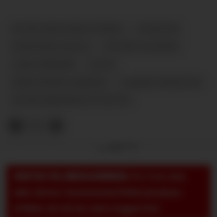
EIVIND BISGAARD SUNDET
NYHETER
SESONGEN 2024/25
ØYVIND ALSAKER
LARS TJÆRNÅS
PLUSS
KRISTOFFER LØKBERG
KASPER WIKESTAD
EIVIND BRENNHOVD HOLTH
Annonse
VIKTIG TIL MEDLEMMER:
For å se, lese
eller skrive i kommentarfeltet på pluss-
artikler så må du være logget inn!