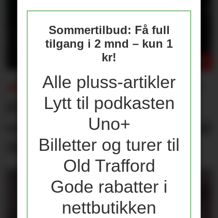
Sommertilbud: Få full
tilgang i 2 mnd – kun 1
kr!
Alle pluss-artikler
FÅR KONSEKVENSER FOR UNITED?
Lytt til podkasten
Flere journalister: Rodri
Uno+
velger Barcelona over Real
Billetter og turer til
Madrid
Old Trafford
Gode rabatter i
nettbutikken