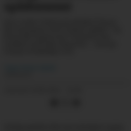
spådommer
Hvor ender United på tabellen? Hvem
blir sesongens store United-spiller? Og
hvem blir toppscorer? United.no har
snakket med seks eksperter - som gir
mange forskjellige svar.
Yngve
Fystro-Gjerde
JOURNALIST
15.08.2024 - 12:06
PUBLISERT
Fredag sparkes den nye sesongen i gang.