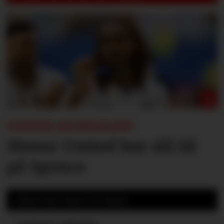
UNITED-JOURNALIST:
Mener United bør slå til
på Spence
Mest lest siste 24 timer