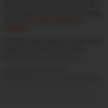
Fulham er motstander hjemme på Old
Trafford, og United skal forsøke å bygge
videre på
sin gode seriepremiere-
statistikk
.
Men det er bare én kamp. Hva får United-
supportere servert de kommende
månedene? Over en hel sesong?
United.no har spurt seks
fotballeksperter om deres spådommer
for Manchester Uniteds 2024/25-
sesong. Noen spår en dyster sesong,
andre er mer optimistiske.