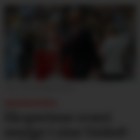
Getty Images Sport
SESONGTIPS:
Ekspertene svært
uenige i sine United-