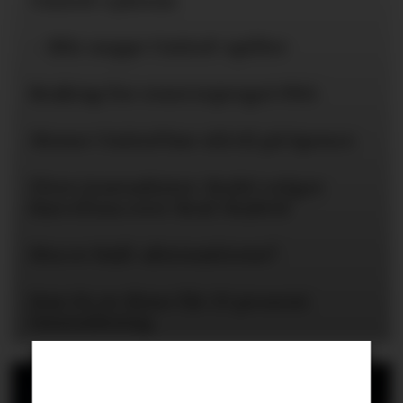
United-ryktene
– Blir neppe United-spiller
Braktap for reservepreget PSG
Mener United bør slå til på Spence
Flere journalister: Rodri velger
Barcelona over Real Madrid
Hva er Hall-alternativene?
Kun én av disse får 25 prosent
lønnsøkning