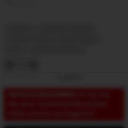
Russo
NYHETER
ELISABETH TERLAND
ARSENAL WOMEN V UNITED WOMEN
PLUSS
UNITEDS KVINNELAG
Annonse
VIKTIG TIL MEDLEMMER:
For å se, lese
eller skrive i kommentarfeltet på pluss-
artikler så må du være logget inn!