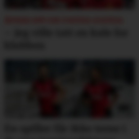
ÅPNER OPP OM UNITED-EXITEN:
– Jeg ville tatt en kule for
klubben
Én spiller får ikke trene i