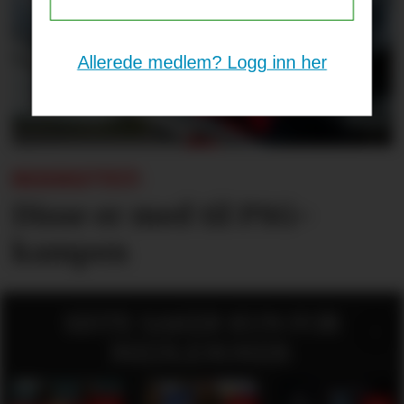
Allerede medlem? Logg inn her
BEKREFTET:
Disse er med til PSG-
kampen
SISTE SAKER KUN FOR
MEDLEMMER: