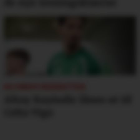
de nye treningsklærne
KLUBBEN BEKREFTER:
Altay Bayindir lånes ut til
Celta Vigo