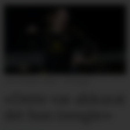
Bradley Collyer - PA Images
«Dette var akkurat
det hun trengte»