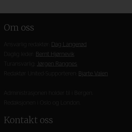
Om oss
Ansvarlig redaktør:
Dag Langerød
Daglig leder:
Bernt Hjørnevik
Turansvarlig:
Jørgen Rangnes
Redaktør United-Supporteren:
Bjarte Valen
Administrasjonen holder til i Bergen.
Redaksjonen i Oslo og London.
Kontakt oss