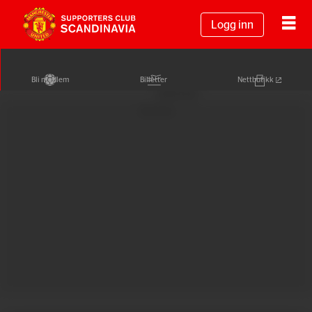
Logg inn
Bli medlem
Billetter
Nettbutikk
Annonse