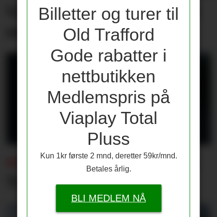
Våre vurderinger av laget
Billetter og turer til
mot PSG
Old Trafford
Gode rabatter i
nettbutikken
Medlemspris på
Viaplay Total
Pluss
Kun 1kr første 2 mnd, deretter 59kr/mnd.
SOMMERENS TRENINGSKAMPER:
Betales årlig.
Tap for Emery og Villa
BLI MEDLEM NÅ