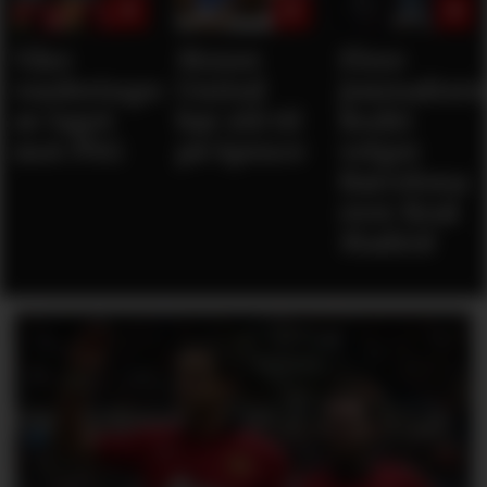
Våre
Mener
Flere
vurderinger
United
journaliste
av laget
bør slå til
Rodri
mot PSG
på Spence
velger
Barcelona
over Real
Madrid