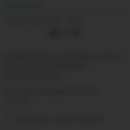
Håkon
Aaberge
22.01.2026 - 14:02
PUBLISERT
Onsdag kveld vant Manchester United 1-
0 mot Arsenal på bortebane i
ligacupsemifinalen.
Her er fem refleksjoner etter den
kampen.
1. Første seier mot