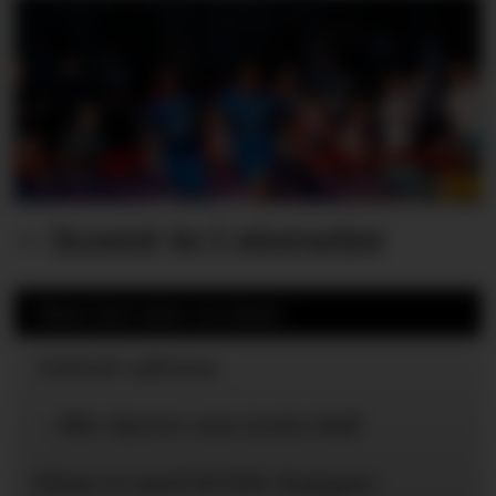
– Scoret to i storseier
Mest lest siste 24 timer
United-ryktene
– Blir dyrere enn Lewis Hall
Disse er med til PSG-kampen