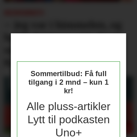
REISEBREV:
– Jeg var i himmelen, og
holdt datteren min fram
som Simba fra Løvenes
Konge
Sommertilbud: Få full
tilgang i 2 mnd – kun 1
kr!
Alle pluss-artikler
Lytt til podkasten
Uno+