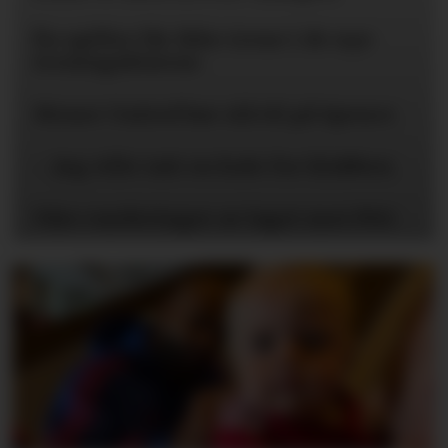
Én spiller får ikke trene i de nye
treningsklærne
Mener United bør slå til på Spence
– Jeg ville tatt en kule for klubben
Våre vurderinger av laget mot PSG