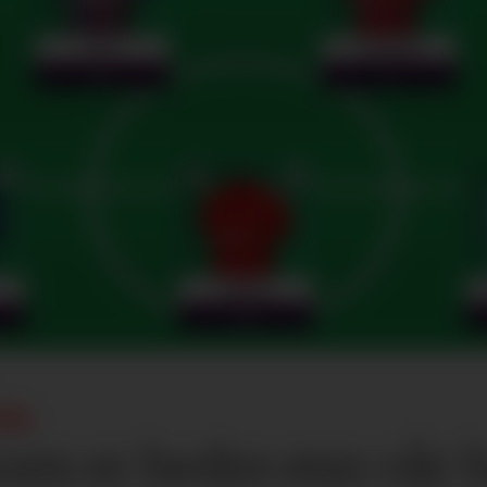
ÅR:
som er bedre enn vår b