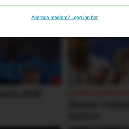
 ut til Celta Vigo
Allerede medlem? Logg inn her
ewis Hall
UNITED-JOURNALIST
Mener United 
Spence