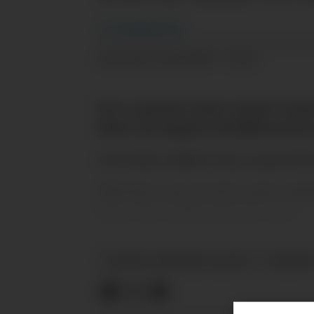
Av:
Redaksjonen
12.05.2025 - 12:22
PUBLISERT
Da er også den andre runden i Fant
bedre enn Supporterklubbens beste
Ansvarlig redaktør Dag Langerød ha
Aller best i mai, før de to siste r
topp-500 i verden så langt i mai.
FANTASY PREMIER LEAGUE
NYHETE