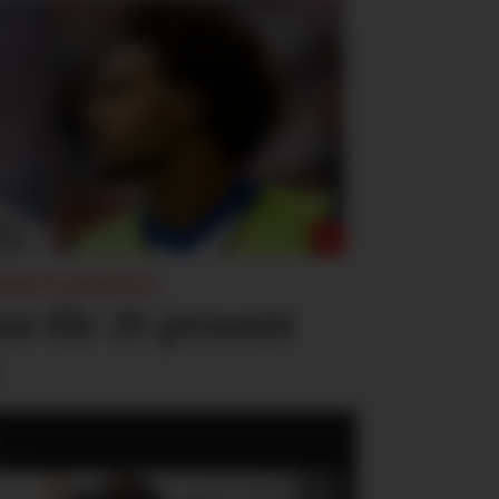
LEAGUE-KLAUSUL:
se får 25 prosent