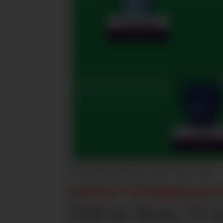
Dag Langerøds lag i andre mai-runde.
FANTASY-UTFORDRINGEN V
Det er kun 33 