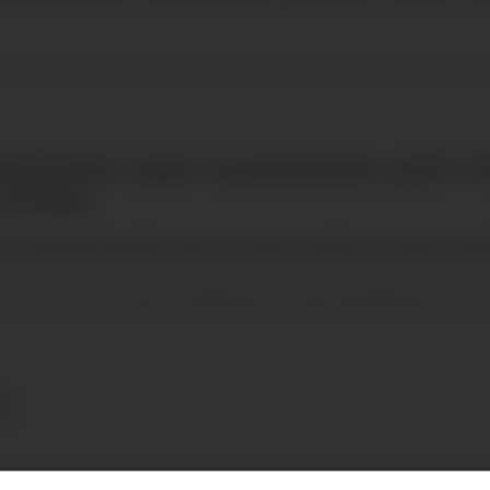
asy Premier League i mai gjennomført, og det er f
 så langt.
r nemlig med 140 mai-poeng en delt 34. plass totalt
undene, er Svein Petter Undheims «Vismanskletten», m
R