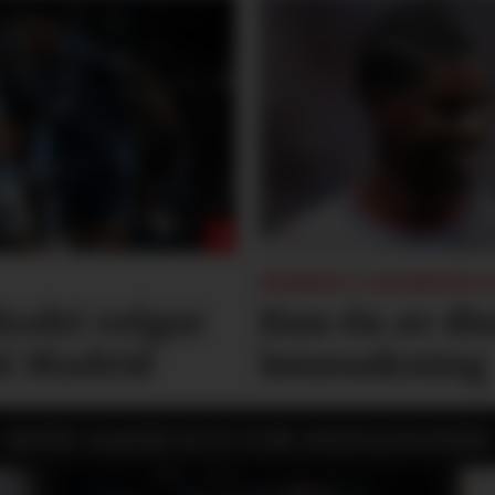
ENDRING I CHAMPIONS 
 Rodri velger
Kun én av dis
al Madrid
lønnsøkning
SISTE SAKER KUN FOR MEDLEMMER: