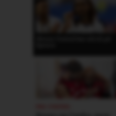
 til på
Flere journalister: Rodri vel
Barcelona over Real Madrid
PSG-UNITED:
Bruno og Cunha, men