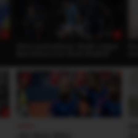
ger
Bruno og Cunha, men venter
Hv
med Tielemans?
Ga
«UNO»:
«Er dere ikke
Un