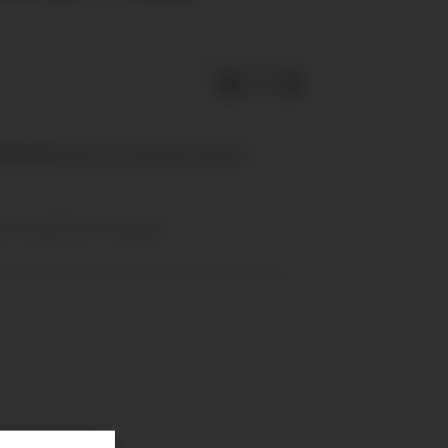
aktisk bare 33 av dere som er
 i united.no-ligaen.
ed 162 poeng. Med det er han inne i