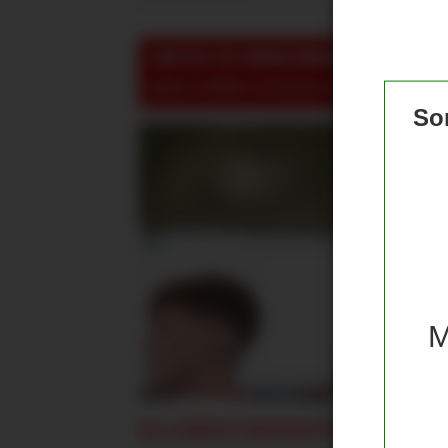
VIKTIG TIL MEDLEMMER:
For å se, le
pluss-artikler så må du være logget inn!
Som
M
KLUBBEN BEKREFTER: