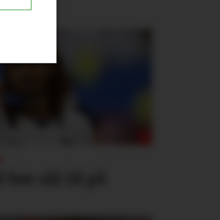
:
bør slå til på