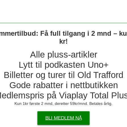
Annonse
Mest lest sis
se eller skrive i kommentarfeltet på
United-ryk
mertilbud: Få full tilgang i 2 mnd – k
Mener Unite
kr!
Alle pluss-artikler
Braktap for
Lytt til podkasten Uno+
– Blir nepp
Billetter og turer til Old Trafford
Flere journ
over Real 
Gode rabatter i nettbutikken
edlemspris på Viaplay Total Plu
Hva er Hall
Kun 1kr første 2 mnd, deretter 59kr/mnd. Betales årlig.
Kun én av d
BLI MEDLEM NÅ