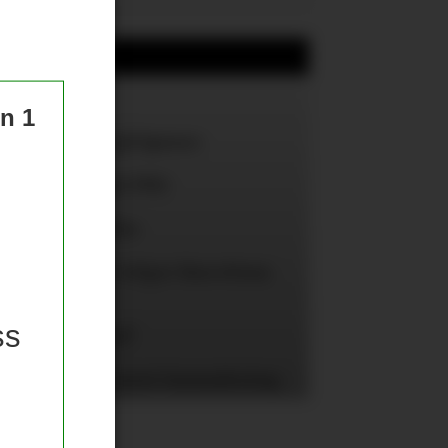
te 24 timer
tene
un 1
d bør slå til på Spence
 reservepreget PSG
e United-spiller
alister: Rodri velger Barcelona
Madrid
ss
-alternativene?
isse får 25 prosent lønnsøkning