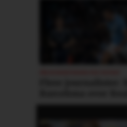
FÅR KONSEKVENSER FOR UNITED?
Flere journalister:
Barcelona over Re