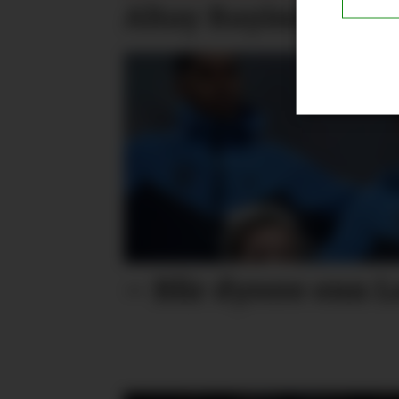
Altay Bayindir lånes
– Blir dyrere enn L