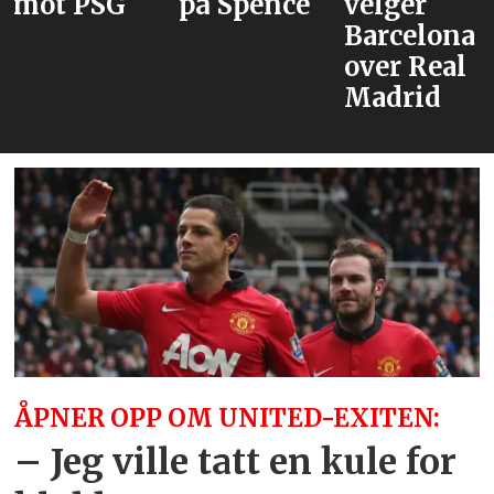
på Spence
velger
venter
Barcelona
med
over Real
Tielemans
Madrid
ÅPNER OPP OM UNITED-EXITEN:
– Jeg ville tatt en kule for