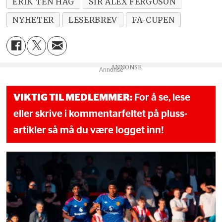
ERIK TEN HAG
SIR ALEX FERGUSON
NYHETER
LESERBREV
FA-CUPEN
Annonse
VIKTIG TIL MEDLEMMER:
For å se, lese
eller skrive i kommentarfeltet på pluss-
artikler så må du være logget inn!