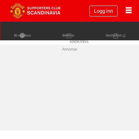
Logg inn
Bli medlem
Billetter
Nettbutikk
Annonse