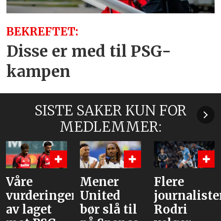
BEKREFTET:
Disse er med til PSG-
kampen
SISTE SAKER KUN FOR
MEDLEMMER:
Mener
Flere
Bruno og
r
United
journalister:
Cunha,
bør slå til
Rodri
men