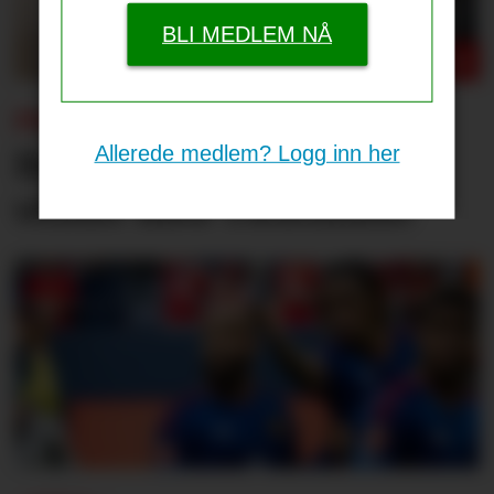
BLI MEDLEM NÅ
PSG-UNITED:
Allerede medlem? Logg inn her
Bruno og Cunha, men
venter med Tielemans?