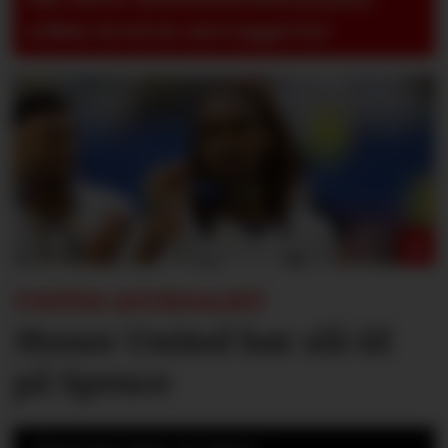
artikler så må du være logget inn!
UNITED-JOURNALIST:
Mener United bør slå til
på Spence