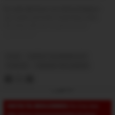
De røde djevlene var tidvis briljante -
og i andre perioder fryktelig svake.
Hvordan slår det ut på lesernes
spillerbørs?
PLUSS
UNITED V BOURNEMOUTH
NYHETER
LESERNES SPILLERBØRS
Annonse
VIKTIG TIL MEDLEMMER:
For å se, lese
eller skrive i kommentarfeltet på pluss-