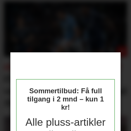
FÅR KONSEKVENSER FOR UNITED?
Flere journalister: Rodri
velger Barcelona over Real
Sommertilbud: Få full
tilgang i 2 mnd – kun 1
Madrid
kr!
Alle pluss-artikler