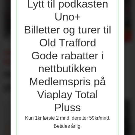
Lytt til podkasten
Uno+
Billetter og turer til
Old Trafford
ENDRING I CHAMPIONS LEAGUE-
Gode rabatter i
KLAUSUL:
nettbutikken
Kun én av disse får 25
Medlemspris på
prosent lønnsøkning
Viaplay Total
Pluss
Kun 1kr første 2 mnd, deretter 59kr/mnd.
Betales årlig.