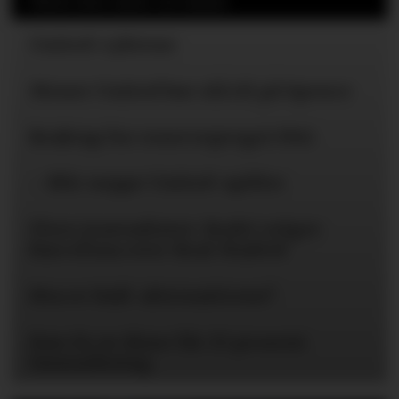
Mest lest siste 24 timer
United-ryktene
Mener United bør slå til på Spence
Braktap for reservepreget PSG
– Blir neppe United-spiller
Flere journalister: Rodri velger
Barcelona over Real Madrid
Hva er Hall-alternativene?
Kun én av disse får 25 prosent
lønnsøkning