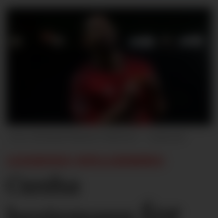
Richard Martin-Roberts - CameraS
LESERNES SPILLERBØRS:
Cunha
for
bestemann