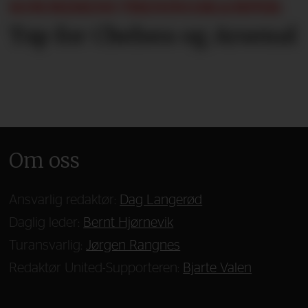
SOMMERENS TRENINGSKAMPER:
Tap for Chelsea og Arsenal
Om oss
Ansvarlig redaktør:
Dag Langerød
Daglig leder:
Bernt Hjørnevik
Turansvarlig:
Jørgen Rangnes
Redaktør United-Supporteren:
Bjarte Valen