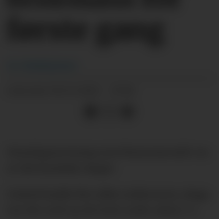
første gang
Av:
Redaksjonen
16.12.2025 - 17:00
PUBLISERT
Mandagens kamp mot Bournemouth var
av det kaotiske slaget.
United hadde fire ulike målscorere, slapp
inn fire mål og det hele endte altså 4-4.