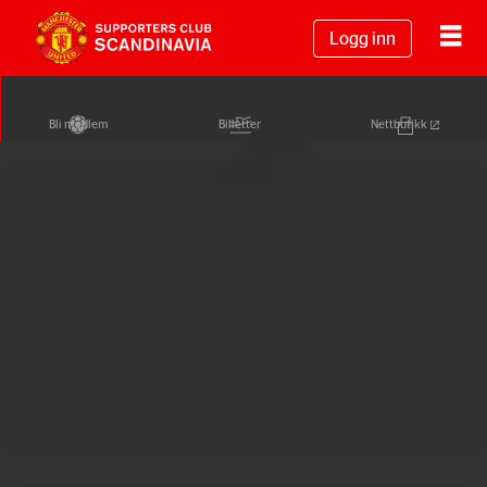
Logg inn
Bli medlem
Billetter
Nettbutikk
Annonse