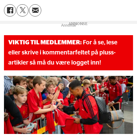
Annonse
VIKTIG TIL MEDLEMMER:
For å se, lese
eller skrive i kommentarfeltet på pluss-
artikler så må du være logget inn!