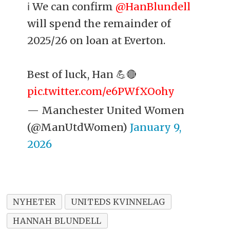
ℹ️ We can confirm
@HanBlundell
will spend the remainder of
2025/26 on loan at Everton.
Best of luck, Han 💪🔴
pic.twitter.com/e6PWfXOohy
— Manchester United Women
(@ManUtdWomen)
January 9,
2026
NYHETER
UNITEDS KVINNELAG
HANNAH BLUNDELL