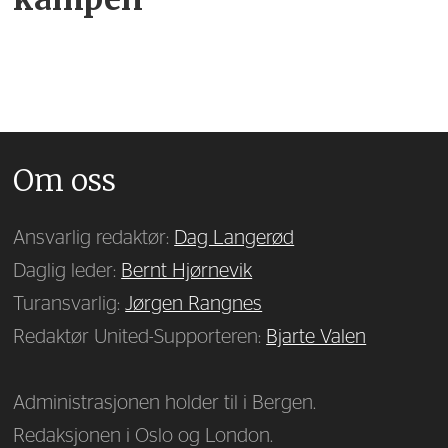
Om oss
Ansvarlig redaktør:
Dag Langerød
Daglig leder:
Bernt Hjørnevik
Turansvarlig:
Jørgen Rangnes
Redaktør United-Supporteren:
Bjarte Valen
Administrasjonen holder til i Bergen.
Redaksjonen i Oslo og London.