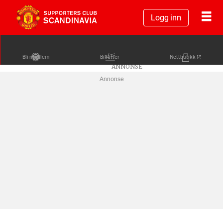
Logg inn
Bli medlem
Billetter
Nettbutikk
Annonse