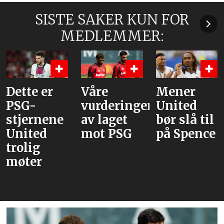
SISTE SAKER KUN FOR
MEDLEMMER:
Dette er
Våre
Mener
PSG-
vurderinger
United
stjernene
av laget
bør slå til
United
mot PSG
på Spence
trolig
møter