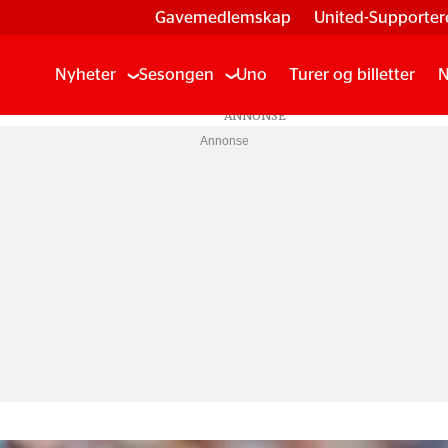
Gavemedlemskap
United-Supporter
Nyheter
Sesongen
Uno
Turer og billetter
N
Annonse