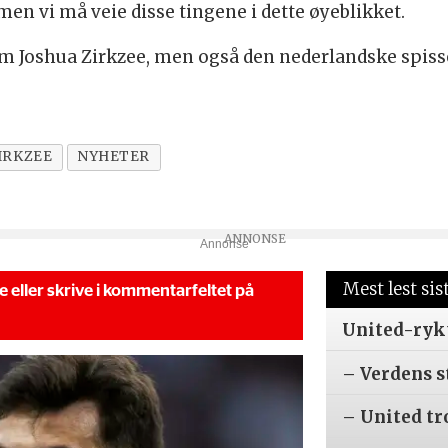
n vi må veie disse tingene i dette øyeblikket.
om Joshua Zirkzee, men også den nederlandske spiss
IRKZEE
NYHETER
Annonse
Mest lest sis
se eller skrive i kommentarfeltet på
United-ryk
– Verdens s
– United tr