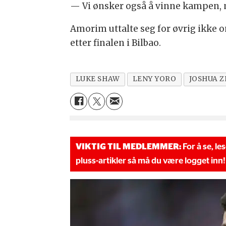
— Vi ønsker også å vinne kampen, me
Amorim uttalte seg for øvrig ikke 
etter finalen i Bilbao.
LUKE SHAW
LENY YORO
JOSHUA Z
VIKTIG TIL MEDLEMMER:
For å se, le
pluss-artikler så må du være logget inn!