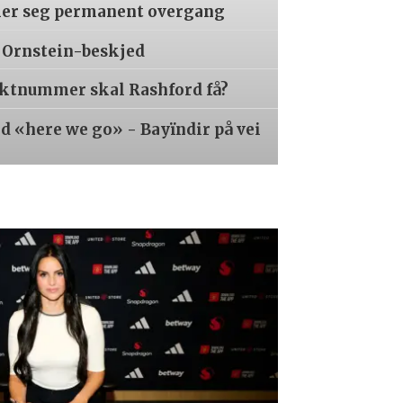
er seg permanent overgang
 Ornstein-beskjed
aktnummer skal Rashford få?
 «here we go» - Bayïndir på vei