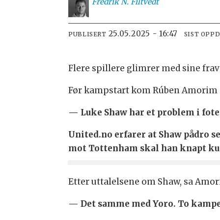
Fredrik N.
Filtvedt
25.05.2025 - 16:47
PUBLISERT
SIST OPP
Flere spillere glimrer med sine fra
Før kampstart kom Rúben Amorim m
— Luke Shaw har et problem i fote
United.no erfarer at Shaw pådro se
mot Tottenham skal han knapt kun
Etter uttalelsene om Shaw, sa Amor
— Det samme med Yoro. To kamper 