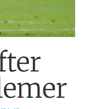
ter
lemer