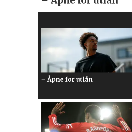
– Åpne for utlån
Så mye får United for Vitek