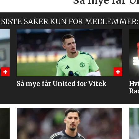
Så mye får Un
SISTE SAKER KUN FOR MEDLEMMER:
Hvilket draktnummer skal
– 
Rashford få?
lø