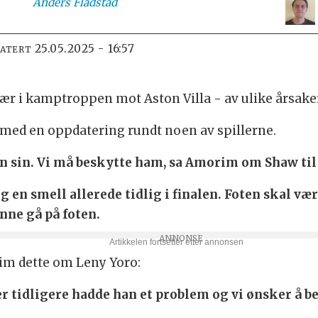
Anders
Fladstad
25.05.2025 - 16:57
DATERT
vær i kamptroppen mot Aston Villa - av ulike årsake
ed en oppdatering rundt noen av spillerne.
n sin. Vi må beskytte ham, sa Amorim om Shaw til
g en smell allerede tidlig i finalen. Foten skal væ
ne gå på foten.
im dette om Leny Yoro:
tidligere hadde han et problem og vi ønsker å be