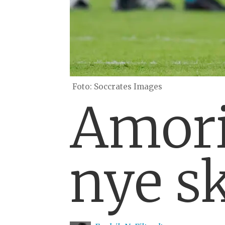
Soccrates Images
Amori
nye s