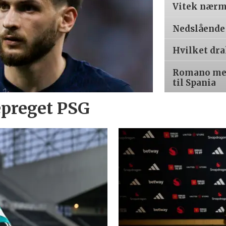
Vitek nærm
Nedslående
Hvilket dr
Romano med
til Spania
epreget PSG