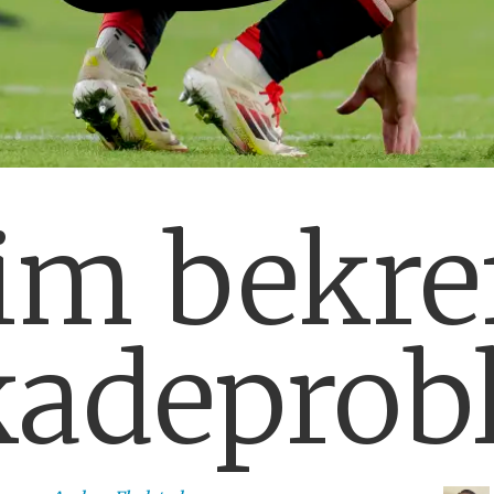
m bekref
kadeprob