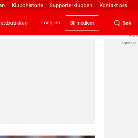
en
Klubbhistorie
Supporterklubben
Kontakt oss
ettbutikken
Logg inn
Bli medlem
Annonse