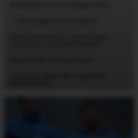
Braktap for reservepreget PSG
– Blir neppe United-spiller
Flere journalister: Rodri velger
Barcelona over Real Madrid
Hva er Hall-alternativene?
Kun én av disse får 25 prosent
lønnsøkning