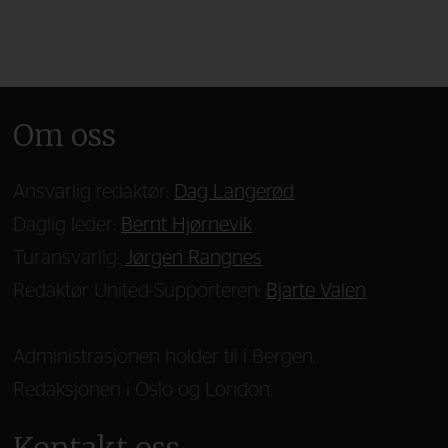
Om oss
Ansvarlig redaktør:
Dag Langerød
Daglig leder:
Bernt Hjørnevik
Turansvarlig:
Jørgen Rangnes
Redaktør United-Supporteren:
Bjarte Valen
Administrasjonen holder til i Bergen.
Redaksjonen i Oslo og London.