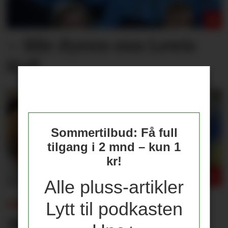
– Blir dyrere enn Lewis
Hall
Sommertilbud: Få full
tilgang i 2 mnd – kun 1
kr!
Alle pluss-artikler
UNITED-JOURNALIST:
Lytt til podkasten
Mener United bør slå til