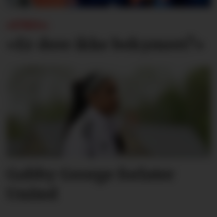
«UNO»:
«Er dere ikke bekymret?»
Gabby George forlater
United