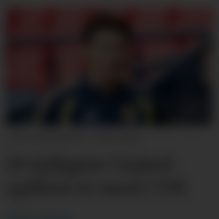
Alan Harvey - SNS Group
19 tidligere United-
spillere er med i VM
Håkon
Aaberge