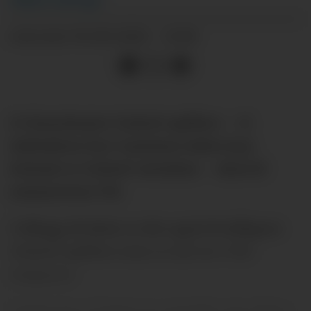
04.06.2026 - 13:06
PUBLISERT
13 Manchester United-spillere – vi
inkluderer her Casemiro siden han
fortsatt er United-eiendom – skal til
sommerens VM.
I tillegg til dette er det også 19 tidligere
United-spillere som er tatt ut i VM-
troppene.
Under har vi laget en oversikt over disse