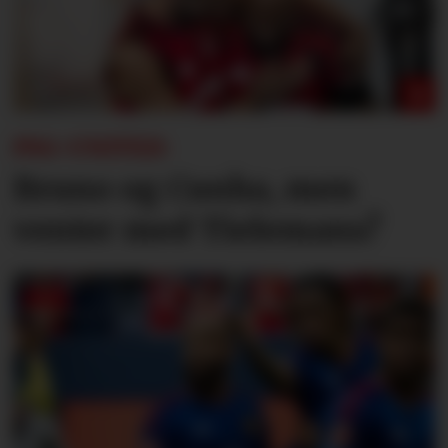
PSG-UNITED:
Bruno og Cunha, men
venter med Tielemans?