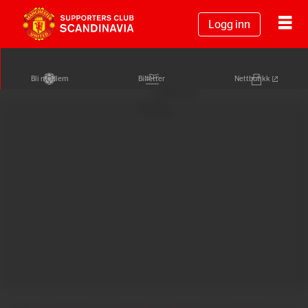
Logg inn
Bli medlem
Billetter
Nettbutikk
Annonse