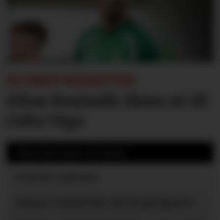
KLUBBEN BEKREFTER:
Altay Bayindir lånes ut til
Celta Vigo
Mest lest siste 24 timer
United-ryktene
Mener United bør slå til på Spence