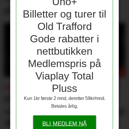
Uno+
på Spence
Billetter og turer til
Old Trafford
Gode rabatter i
nettbutikken
Medlemspris på
Viaplay Total
Pluss
FÅR KONSEKVENSER FOR UNITED?
Flere journalister: Rodri
Kun 1kr første 2 mnd, deretter 59kr/mnd.
Betales årlig.
velger Barcelona over Real
Madrid
BLI MEDLEM NÅ