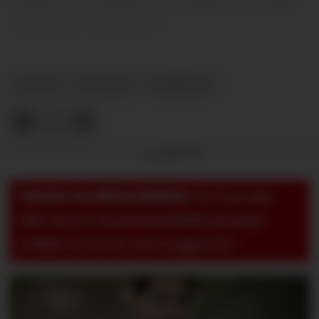
19, gruppe for gruppe.
PLUSS
VM 2026
NYHETER
Annonse
VIKTIG TIL MEDLEMMER:
For å se, lese
eller skrive i kommentarfeltet på pluss-
artikler så må du være logget inn!