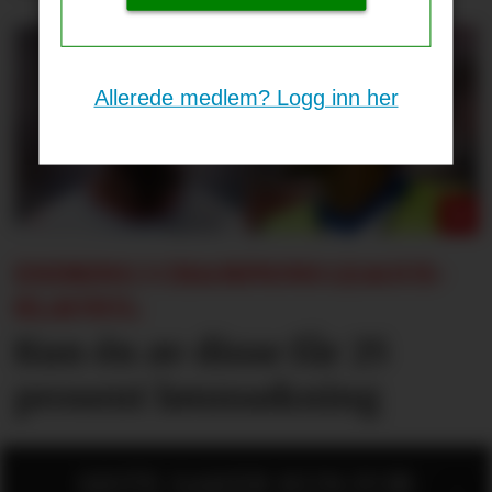
Allerede medlem? Logg inn her
ENDRING I CHAMPIONS LEAGUE-
KLAUSUL:
Kun én av disse får 25
prosent lønnsøkning
SISTE SAKER KUN FOR