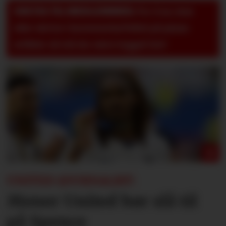
VIKTIG TIL MEDLEMMER:
For å se, lese
eller skrive i kommentarfeltet på pluss-
artikler så må du være logget inn!
UNITED-JOURNALIST:
Mener United bør slå til
på Spence