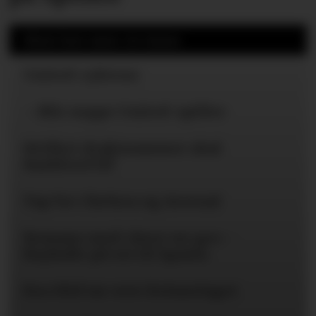
Mest lest siste 24 timer
United-ryktene
– Blir neppe United-spiller
Hvilket draktnummer skal
Rashford få?
Tap for Chelsea og Arsenal
Romano med «here we go» -
Bayïndir på vei til Spania
Eva Olid tar over kvinnelaget