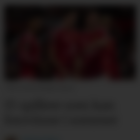
Getty Images Sport
15 spillere som kan
forsvinne i sommer
Michael
Tørre