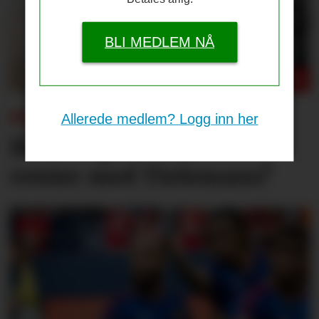
BLI MEDLEM NÅ
PSG-UNITED:
Allerede medlem? Logg inn her
Bruno og Cunha, men
venter med Tielemans?