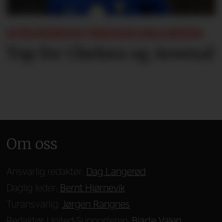
SOMMERENS TRENINGSKAMPER:
Tap for Chelsea og Arsenal
Om oss
Ansvarlig redaktør:
Dag Langerød
Daglig leder:
Bernt Hjørnevik
Turansvarlig:
Jørgen Rangnes
Redaktør United-Supporteren:
Bjarte Valen