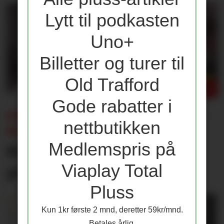
Lytt til podkasten
Uno+
Billetter og turer til
Old Trafford
Gode rabatter i
ENDRING I CHAMPIONS LEAGUE-
nettbutikken
KLAUSUL:
Medlemspris på
Kun én av disse får 25
Viaplay Total
prosent lønnsøkning
Pluss
Kun 1kr første 2 mnd, deretter 59kr/mnd.
Betales årlig.