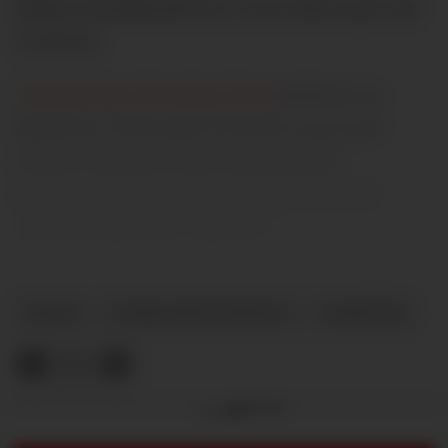
jobber knallhardt for å snu skuta på Old
Trafford.
Manchester Evening News
skriver at
klubben vil forsøke å kvitte seg med
minst ti spillere den kommende
sommeren, men hvem kan det mest
sannsynlig dreie seg om?
PLUSS
OVERGANGSVINDUET
NYHETER
Annonse