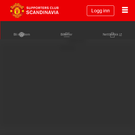
Logg inn
Bli medlem
Billetter
Nettbutikk
Annonse