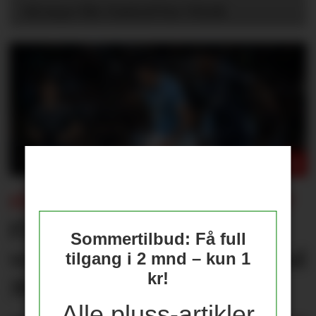
Så mye får United for Vitek
FÅR KONSEKVENSER FOR UNITED?
Flere journalister: Rodri
Sommertilbud: Få full
velger Barcelona over Real
tilgang i 2 mnd – kun 1
kr!
Madrid
Alle pluss-artikler