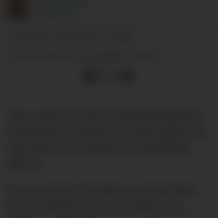
JOURNALIST
24.03.2025 - 14:18
PUBLISERT
24.03.2025 - 14:22
SIST OPPDATERT
I fjor sommer forlot 13 førstelagsspillere
Manchester United permanent gjennom
salg eller at kontrakten med klubben
gikk ut.
Til sommeren vil trolig en god del flere
forlate klubben, med en ledelse som