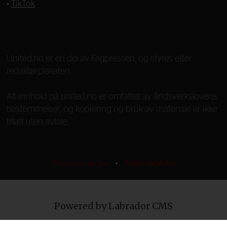
•
TikTok
—
United.no er en del av Fagpressen, og styres etter
redaktørplakaten.
Alt innhold på united.no er omfattet av åndsverkslovens
bestemmelser, og kopiering og bruk av materiale er ikke
tillatt uten avtale.
Personvernsregler
•
Endre samtykke
Powered by Labrador CMS