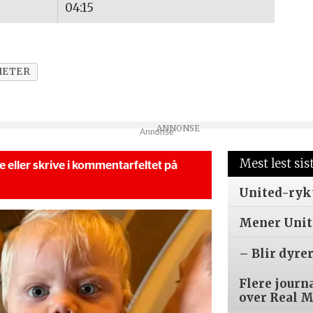
04:15
HETER
Annonse
Mest lest sis
se eller skrive i kommentarfeltet på
United-ryk
Mener Unite
– Blir dyre
Flere journ
over Real 