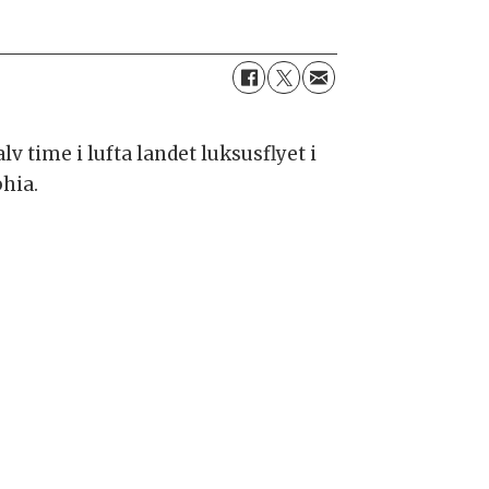
v time i lufta landet luksusflyet i
phia.