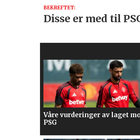
BEKREFTET:
Disse er med til 
laget mot
Mener United bør slå til på
Spence