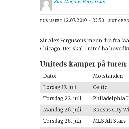
Sjur
Magnus Bergstrøm
12.07.2010 - 23:50
PUBLISERT
SIST OPP
Sir Alex Fergusons menn dro fra Manc
Chicago. Der skal United ha hovedkva
Uniteds kamper på turen:
Dato:
Motstander:
Lørdag 17. juli
Celtic
Torsdag 22. juli
Philadelphia 
Mandag 26. juli
Kansas City W
Torsdag 28. juli
MLS All Stars