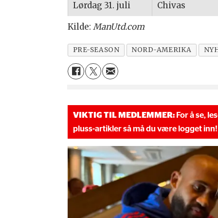
Lørdag 31. juli
Chivas
Kilde:
ManUtd.com
PRE-SEASON
NORD-AMERIKA
NY
VIKTIG TIL MEDLEMMER:
For å se, le
pluss-artikler så må du være logget inn!