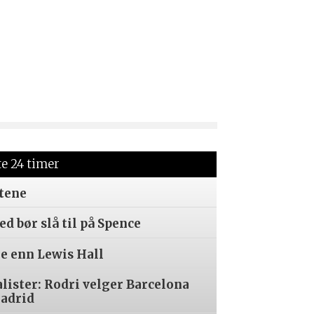
te 24 timer
tene
d bør slå til på Spence
re enn Lewis Hall
alister: Rodri velger Barcelona
Madrid