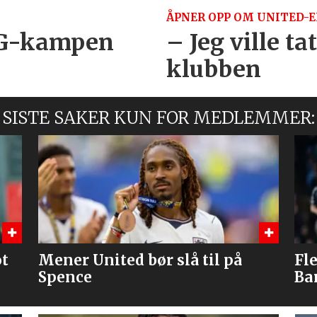
ÅPNER OPP OM UNITED-E
PSG-kampen
– Jeg ville ta
klubben
SISTE SAKER KUN FOR MEDLEMMER:
Flere journalister: Rodri velger
Br
Barcelona over Real Madrid
me