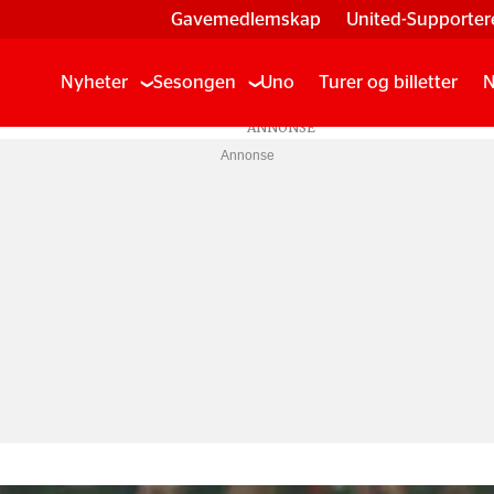
Gavemedlemskap
United-Supporter
Nyheter
Sesongen
Uno
Turer og billetter
N
Annonse