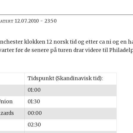
12.07.2010 - 23:50
DATERT
hester klokken 12 norsk tid og etter ca ni og en hal
rter før de senere på turen drar videre til Philadel
Tidspunkt (Skandinavisk tid):
01:00
Union
01:30
izards
00:00
02:30