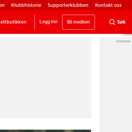
en
Klubbhistorie
Supporterklubben
Kontakt oss
ettbutikken
Logg inn
Bli medlem
Annonse