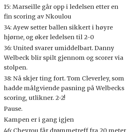
15: Marseille går opp i ledelsen etter en
fin scoring av Nkoulou
34: Ayew setter ballen sikkert i høyre
hjørne, og øker ledelsen til 2-0
36: United svarer umiddelbart. Danny
Welbeck blir spilt gjennom og scorer via
stolpen.
38: Nå skjer ting fort. Tom Cleverley, som
hadde målgviende pasning på Welbecks
scoring, utlikner. 2-2!
Pause.
Kampen er i gang igjen
46: Cheyrou får drømmetreff fra 20 meter,