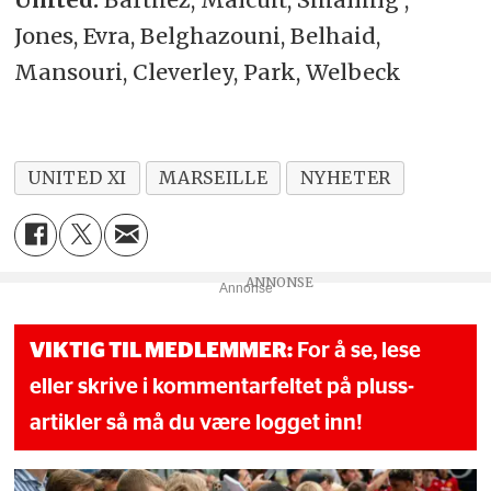
Jones, Evra, Belghazouni, Belhaid,
Mansouri, Cleverley, Park, Welbeck
UNITED XI
MARSEILLE
NYHETER
Annonse
VIKTIG TIL MEDLEMMER:
For å se, lese
eller skrive i kommentarfeltet på pluss-
artikler så må du være logget inn!