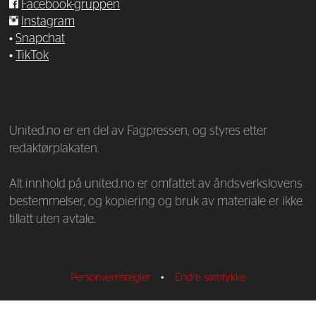
Facebook-gruppen
Instagram
•
Snapchat
•
TikTok
—
United.no er en del av Fagpressen, og styres etter
redaktørplakaten.
Alt innhold på united.no er omfattet av åndsverkslovens
bestemmelser, og kopiering og bruk av materiale er ikke
tillatt uten avtale.
Personvernsregler
•
Endre samtykke