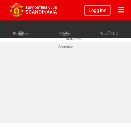
Logg inn
Bli medlem
Billetter
Nettbutikk
Annonse