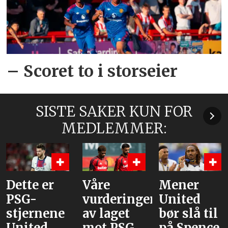
– Scoret to i storseier
SISTE SAKER KUN FOR
MEDLEMMER:
Dette er
Våre
Mener
PSG-
vurderinger
United
stjernene
av laget
bør slå til
United
mot PSG
på Spence