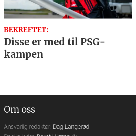
BEKREFTET:
Disse er med til PSG-
kampen
Om oss
Ansvarlig redaktør:
Dag Langerød