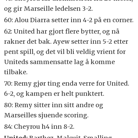
og gir Marseille ledelsen 3-2.
60: Alou Diarra setter inn 4-2 på en corner.
62: United har gjort flere bytter, og nå
rakner det bak. Ayew setter inn 5-2 etter
pent spill, og det vil bli veldig vrient for
Uniteds sammensatte lag å komme
tilbake.
70: Remy gjør ting enda verre for United.
6-2, og kampen er helt punktert.
80: Remy sitter inn sitt andre og
Marseilles sjuende scoring.
84: Cheyrou h4 inn 8-2.
United:
Barthez, Malcuit, Smalling ,