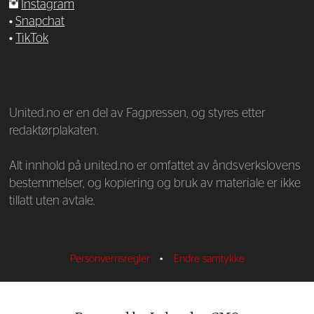
Instagram
•
Snapchat
•
TikTok
—
United.no er en del av Fagpressen, og styres etter
redaktørplakaten.
Alt innhold på united.no er omfattet av åndsverkslovens
bestemmelser, og kopiering og bruk av materiale er ikke
tillatt uten avtale.
Personvernsregler
•
Endre samtykke