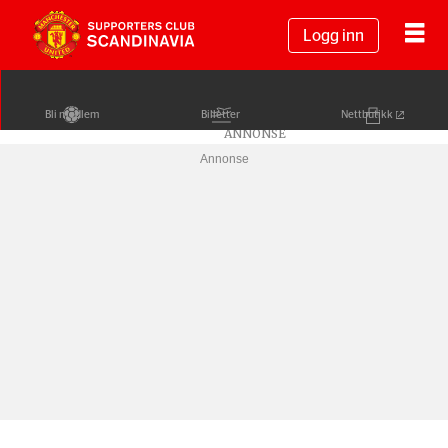
Logg inn
Bli medlem
Billetter
Nettbutikk
Annonse