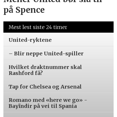
på Spence
Mest lest siste 24 timer
United-ryktene
– Blir neppe United-spiller
Hvilket draktnummer skal
Rashford få?
Tap for Chelsea og Arsenal
Romano med «here we go» -
Bayïndir på vei til Spania