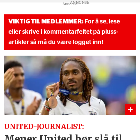
Annonse
VIKTIG TIL MEDLEMMER:
For å se, lese
eller skrive i kommentarfeltet på pluss-
artikler så må du være logget inn!
UNITED-JOURNALIST:
Mener United bør slå til