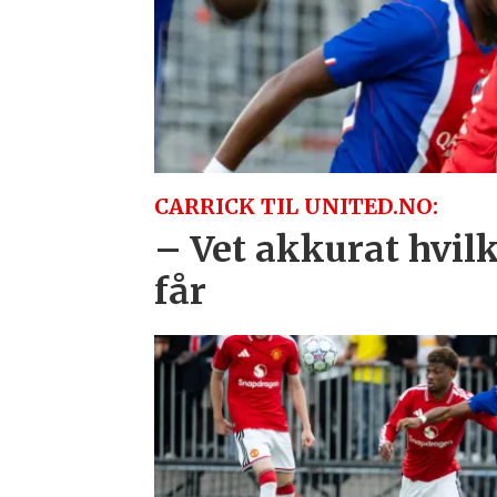
CARRICK TIL UNITED.NO:
– Vet akkurat hvilk
får