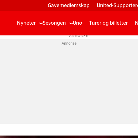
Gavemedlemskap
United-Supporter
Nyheter
Sesongen
Uno
Turer og billetter
N
Annonse