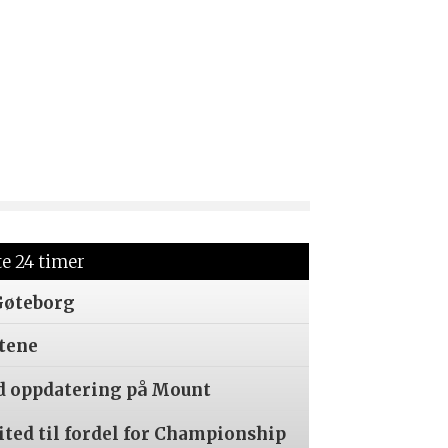
te 24 timer
Gøteborg
tene
d oppdatering på Mount
ited til fordel for Championship