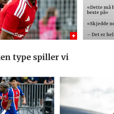
«Dette må h
beste på»
«Skjedde n
– Det er hel
en type spiller vi