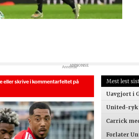
Annonse
Mest lest sis
se eller skrive i kommentarfeltet på
Uavgjort i 
United-ryk
Carrick me
Forlater Un