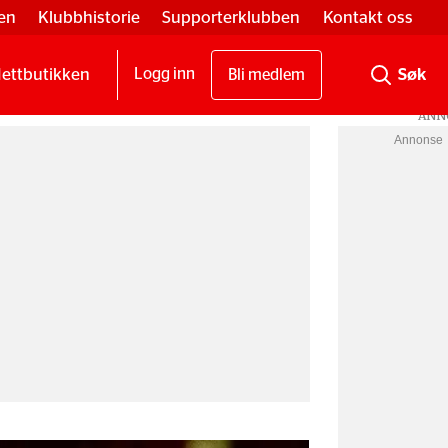
en
Klubbhistorie
Supporterklubben
Kontakt oss
ettbutikken
Logg inn
Bli medlem
Annonse