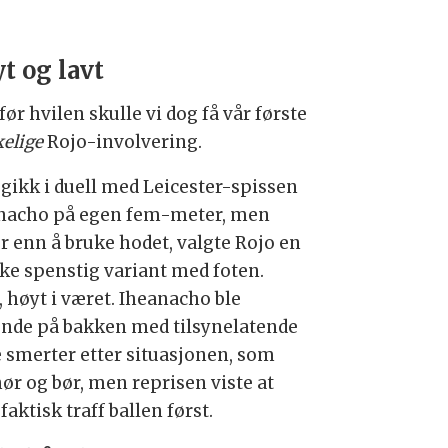
t og lavt
før hvilen skulle vi dog få vår første
kelige
Rojo-involvering.
 gikk i duell med Leicester-spissen
nacho på egen fem-meter, men
er enn å bruke hodet, valgte Rojo en
ke spenstig variant med foten.
, høyt i været. Iheanacho ble
ende på bakken med tilsynelatende
e smerter etter situasjonen, som
hør og bør, men reprisen viste at
faktisk traff ballen først.