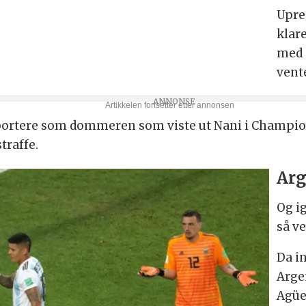
Upre
klar
med 
vent
portere som dommeren som viste ut Nani i Champions
traffe.
Arg
Og i
så ve
Da in
Arge
Agüer