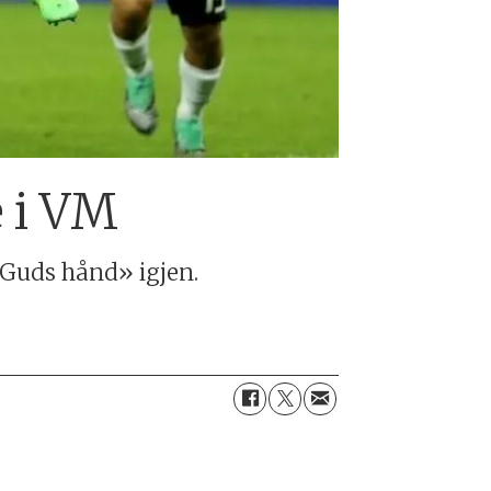
e i VM
«Guds hånd» igjen.