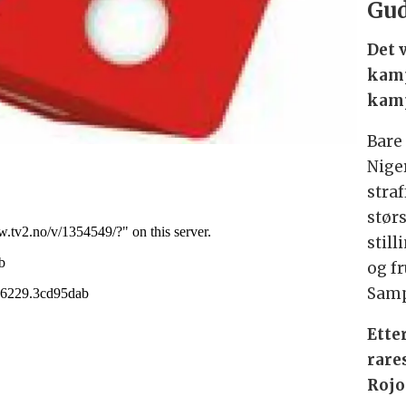
Gu
Det 
kamp
kamp
Bare 
Niger
stra
størs
stil
og f
Samp
Ette
rare
Rojo