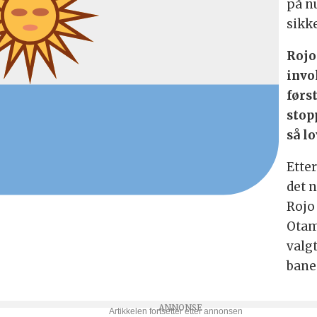
på n
sikk
Rojo
invol
førs
stop
så l
Ette
det n
Rojo
Otam
valg
bane