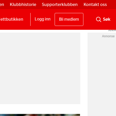
en
Klubbhistorie
Supporterklubben
Kontakt oss
ettbutikken
Logg inn
Bli medlem
Annonse