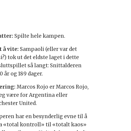
tter:
Spilte hele kampen.
 å vite:
Sampaoli (eller var det
?) tok ut det eldste laget i dette
uttspillet så langt: Snittalderen
0 år og 189 dager.
ering:
Marcos Rojo er Marcos Rojo,
seg være for Argentina eller
hester United.
peren har en besynderlig evne til å
a «total kontroll» til «totalt kaos»