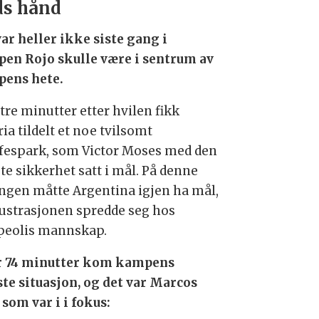
ds hånd
var heller ikke siste gang i
en Rojo skulle være i sentrum av
ens hete.
tre minutter etter hvilen fikk
ia tildelt et noe tvilsomt
ffespark, som Victor Moses med den
te sikkerhet satt i mål. På denne
lingen måtte Argentina igjen ha mål,
rustrasjonen spredde seg hos
eolis mannskap.
r 74 minutter kom kampens
ste situasjon, og det var Marcos
 som var i i fokus: