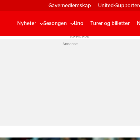
Gavemedlemskap
United-Supporter
Nyheter
Sesongen
Uno
Turer og billetter
N
Annonse