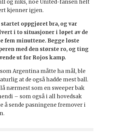
ull og niks, noe United-fansen helt
ert kjenner igjen.
 startet oppgjøret bra, og var
vert i to situasjoner i løpet av de
te fem minuttene. Begge løste
peren med den største ro, og ting
ovende ut for Rojos kamp.
rsom Argentina måtte ha mål, ble
aturlig at de også hadde mest ball.
 lå nærmest som en sweeper bak
endi – som også i all hovedsak
te å sende pasningene fremover i
n.