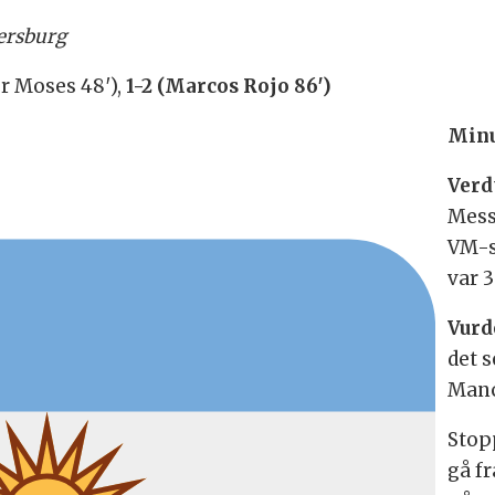
tersburg
tor Moses 48′),
1-2 (Marcos Rojo 86′)
Minu
Verdt
Messi
VM-sl
var 3
Vurd
det 
Manc
Stop
gå fr