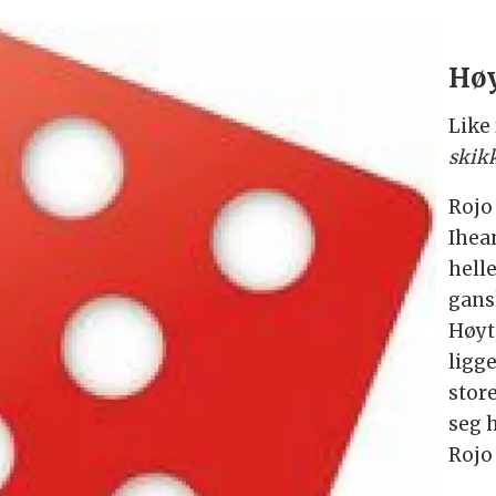
Høy
Like 
skik
Rojo
Ihea
hell
gans
Høyt
ligg
stor
seg 
Rojo 