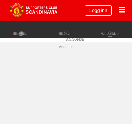
Logg inn
Bli medlem
Billetter
Nettbutikk
Annonse