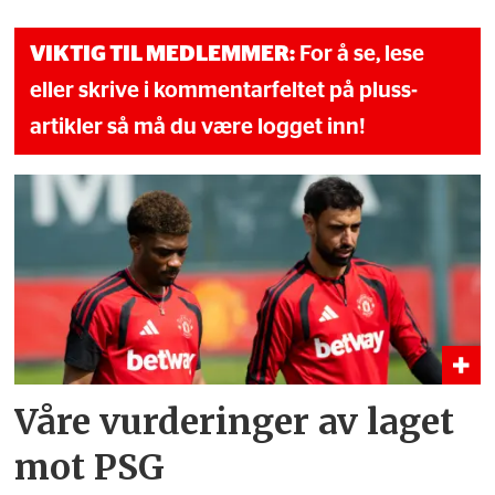
VIKTIG TIL MEDLEMMER:
For å se, lese
eller skrive i kommentarfeltet på pluss-
artikler så må du være logget inn!
Våre vurderinger av laget
mot PSG