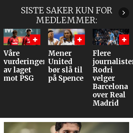
SISTE SAKER KUN FOR
MEDLEMMER:
åre
Mener
Flere
B
urderinger
United
journalister:
C
v laget
bør slå til
Rodri
m
ot PSG
på Spence
velger
v
Barcelona
m
over Real
T
Madrid