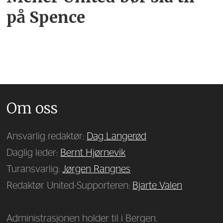
på Spence
Om oss
Ansvarlig redaktør:
Dag Langerød
Daglig leder:
Bernt Hjørnevik
Turansvarlig:
Jørgen Rangnes
Redaktør United-Supporteren:
Bjarte Valen
Administrasjonen holder til i Bergen.