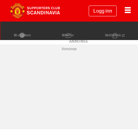
Logg inn
Bli medlem
Billetter
Nettbutikk
Annonse