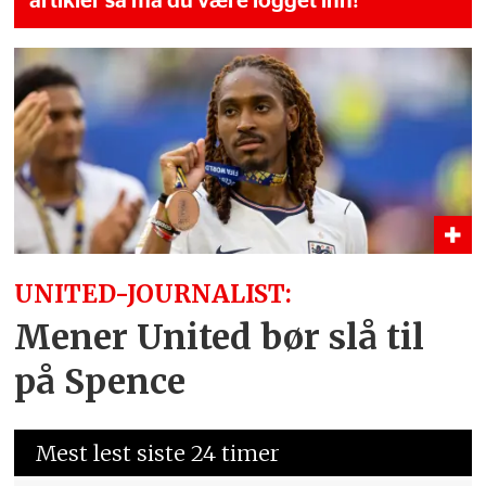
artikler så må du være logget inn!
UNITED-JOURNALIST:
Mener United bør slå til
på Spence
Mest lest siste 24 timer